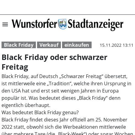
menu
Black Friday ode
Black Friday
Verkauf
einkaufen
15.11.2022 13:11
Black Friday oder schwarzer
Freitag
Black Friday, auf Deutsch „Schwarzer Freitag“ übersetzt,
ist mittlerweile eine „Tradition“, welche ihren Ursprung in
den USA hat und erst seit wenigen Jahren in Europa
populär ist. Was bedeutet dieses „Black Friday“ denn
eigentlich überhaupt.
Was bedeutet Black Friday genau?
Black Friday findet dieses Jahr offiziell am 25. November
2022 statt, obwohl sich die Werbeaktionen mittlerweile
über mehrere Tage (die „Black-Week“) oder sogar Wochen