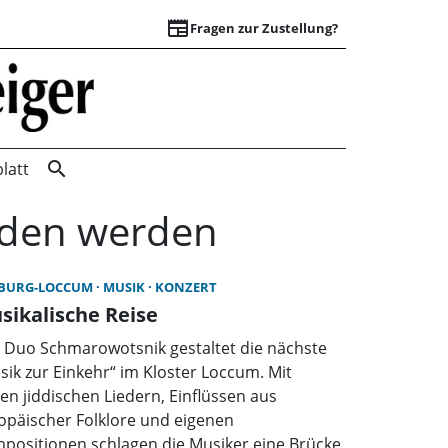
newspaper
Fragen zur Zustellung?
Startseite | Wunst
search
latt
unden werden
BURG-LOCCUM
MUSIK
KONZERT
sikalische Reise
 Duo Schmarowotsnik gestaltet die nächste
sik zur Einkehr“ im Kloster Loccum. Mit
en jiddischen Liedern, Einflüssen aus
opäischer Folklore und eigenen
positionen schlagen die Musiker eine Brücke