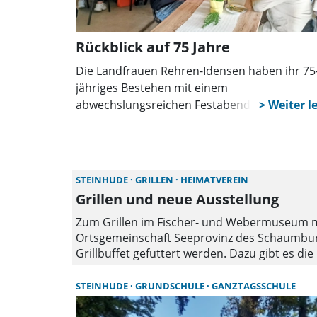
Rückblick auf 75 Jahre
Die Landfrauen Rehren-Idensen haben ihr 75
jähriges Bestehen mit einem
abwechslungsreichen Festabend gefeiert. 90
Gäste genossen Musik, eine historische
Modenschau und kulinarische Spezialitäten.
Auch Vertreter aus Politik und Landwirtschaf
würdigten das Engagement des Vereins.
STEINHUDE
GRILLEN
HEIMATVEREIN
Grillen und neue Ausstellung
Zum Grillen im Fischer- und Webermuseum mi
Ortsgemeinschaft Seeprovinz des Schaumburg
Grillbuffet gefuttert werden. Dazu gibt es d
klassischen Patchwork-Techniken bis hin zu 
zum Selbstkostenpreis bereit. Es wird um An
STEINHUDE
GRUNDSCHULE
GANZTAGSSCHULE
Blütenzauber, Bergstraße 7, Großenheidorn