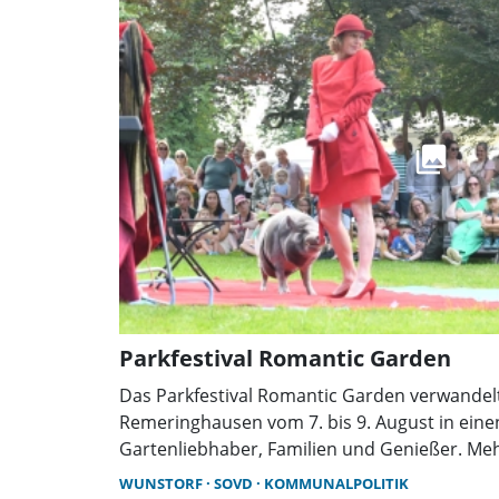
Parkfestival Romantic Garden
Das Parkfestival Romantic Garden verwandelt
Remeringhausen vom 7. bis 9. August in einen
Gartenliebhaber, Familien und Genießer. Mehr 
Musik, Parkführungen, Kunsthandwerk und z
WUNSTORF
SOVD
KOMMUNALPOLITIK