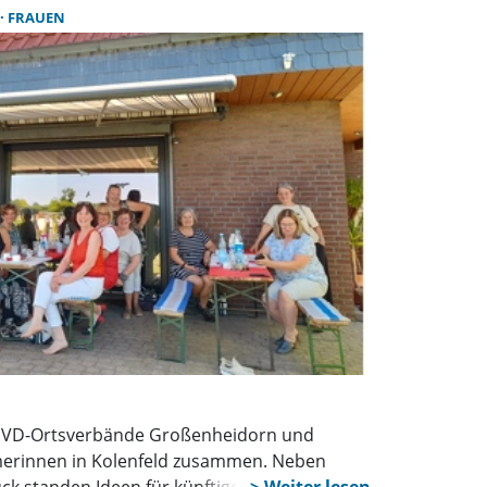
gesucht, damit die Vereinsarbeit weitergehen
FRAUEN
SoVD-Ortsverbände Großenheidorn und
erinnen in Kolenfeld zusammen. Neben