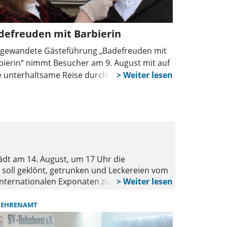
defreuden mit Barbierin
 gewandete Gästeführung „Badefreuden mit
bierin“ nimmt Besucher am 9. August mit auf
e unterhaltsame Reise durch die Geschichte
 Rehburgs. Barbierin Marie und ihr Gatte
ählen spannende Anekdoten aus dem
stigen Kurort und seinen berühmten Gästen.
WUNSTORF
BÜ
Ein Tag ge
dt am 14. August, um 17 Uhr die
Das Bürgerbü
soll geklönt, getrunken und Leckereien vom
diesem Tag mü
d internationalen Exponaten zu besuchen, von
Bürgerbüros b
beträgt 19 Euro pro Person, Getränke stehen
Freitag, den 1
, Graf-Wilhelm-Straße 3 und bei Noras
EHRENAMT