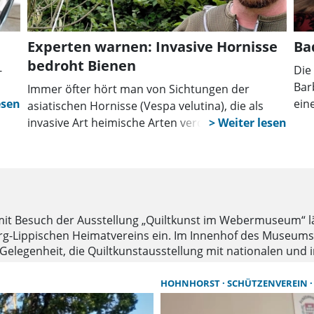
Experten warnen: Invasive Hornisse
Ba
bedroht Bienen
-
Die
Bar
Immer öfter hört man von Sichtungen der
ein
asiatischen Hornisse (Vespa velutina), die als
Bad
invasive Art heimische Arten verdrängt. Grund
erz
genug einmal mit Marcel Müller-Meißner zu
t
ein
sprechen. Er ist Wespenberater und
Hornissenberater in der Region Hannover und
im Landkreis Schaumburg.
t Besuch der Ausstellung „Quiltkunst im Webermuseum“ lä
-Lippischen Heimatvereins ein. Im Innenhof des Museums 
ie Gelegenheit, die Quiltkunstausstellung mit nationalen un
modernen künstlerischen Gestaltungen. Der Kostenbeitrag 
meldung gebeten, Teilnahmetickets können bei F. C. Behling
HOHNHORST
SCHÜTZENVEREIN
 erworben werden.