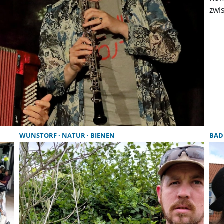
zwi
WUNSTORF
NATUR
BIENEN
BAD