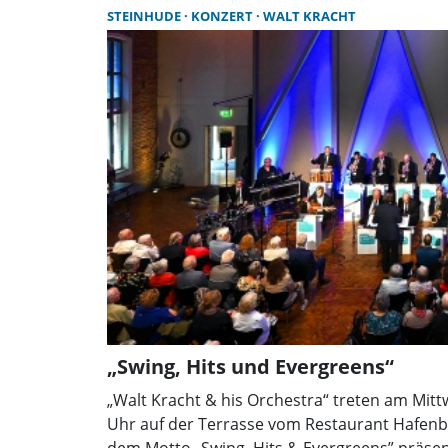
stärker zu bekämpfen und kommunale Handl
STEINHUDE
KONZERT
WALT KRACHT
konsequent zu nutzen.
„Swing, Hits und Evergreens“
„Walt Kracht & his Orchestra“ treten am Mitt
Uhr auf der Terrasse vom Restaurant Hafenbl