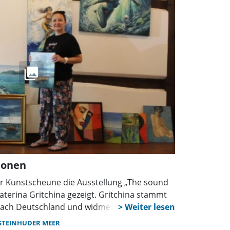
ionen
er Kunstscheune die Ausstellung „The sound
aterina Gritchina gezeigt. Gritchina stammt
nach Deutschland und widmet sich seitdem
In der Kunstscheune stellt sie zum ersten Mal
STEINHUDER MEER