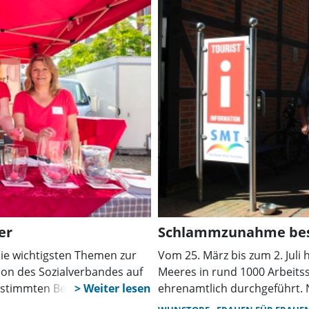
rwochenende.
aus.
er
Schlammzunahme bes
die wichtigsten Themen zur
Vom 25. März bis zum 2. Juli
on des Sozialverbandes auf
Meeres in rund 1000 Arbeit
n stimmten Besucher über
ehrenamtlich durchgeführt. 
das Gespräch mit den