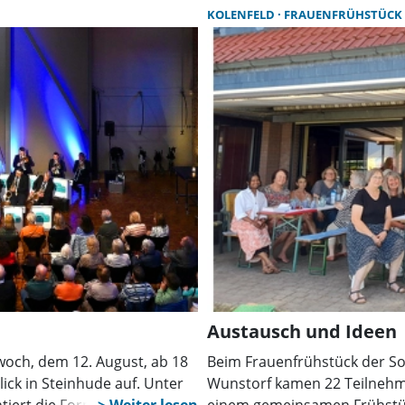
ungsmöglichkeiten
dringend eine Kassenwartin 
KOLENFELD
FRAUENFRÜHSTÜCK
kann.
Austausch und Ideen
woch, dem 12. August, ab 18
Beim Frauenfrühstück der 
ick in Steinhude auf. Unter
Wunstorf kamen 22 Teilnehm