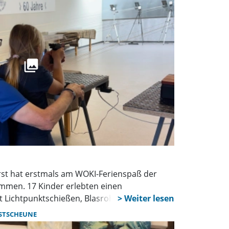
st hat erstmals am WOKI-Ferienspaß der
mmen. 17 Kinder erlebten einen
 Lichtpunktschießen, Blasrohrsport, Spielen
namtliche sorgten für eine intensive
STSCHEUNE