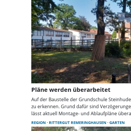
Pläne werden überarbeitet
Auf der Baustelle der Grundschule Steinhude
zu erkennen. Grund dafür sind Verzögerunge
lässt aktuell Montage- und Ablaufpläne übera
Folgen für den Zeitplan des ersten Bauabschni
REGION
RITTERGUT REMERINGHAUSEN
GARTEN