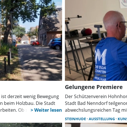
Gelungene Premiere
 ist derzeit wenig Bewegung
Der Schützenverein Hohnhor
n beim Holzbau. Die Stadt
Stadt Bad Nenndorf teilgeno
rbeiten. Ob sich daraus
abwechslungsreichen Tag mit
tts ergeben, ist noch offen.
und Experimenten. Zwölf Ehre
STEINHUDE
AUSSTELLUNG
KUN
Betreuung.