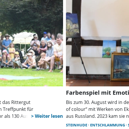
Farbenspiel mit Emot
 das Rittergut
Bis zum 30. August wird in d
 Treffpunkt für
of colour“ mit Werken von Ek
als 130 Aussteller, Live-
aus Russland. 2023 kam sie 
ahlreiche Mitmachaktionen
hauptberuflich der Malerei. 
STEINHUDE
ENTSCHLAMMUNG