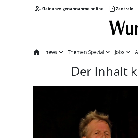
how_to_reg
contact_page
Kleinanzeigenannahme online
Zentrale
home
expand_more
expand_more
expand_more
news
Themen Spezial
Jobs
A
Der Inhalt 