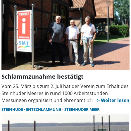
den Ehrenamtlichen.
Schlammzunahme bestätigt
Vom 25. März bis zum 2. Juli hat der Verein zum Erhalt des
Steinhuder Meeres in rund 1000 Arbeitsstunden
Messungen organisiert und ehrenamtlich durchgeführt.
Nun wurden die Ergebnisse vorgestellt.
STEINHUDE
ENTSCHLAMMUNG
STEINHUDER MEER