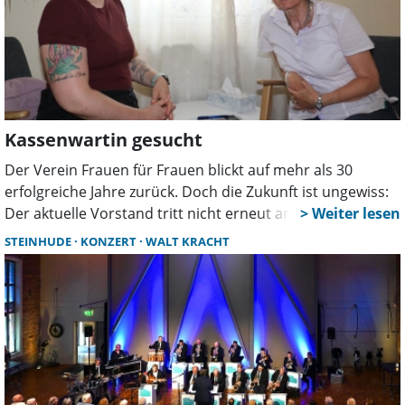
Kassenwartin gesucht
Der Verein Frauen für Frauen blickt auf mehr als 30
erfolgreiche Jahre zurück. Doch die Zukunft ist ungewiss:
Der aktuelle Vorstand tritt nicht erneut an. Für fast alle
Posten gibt es bereits Interessentinnen. Jetzt wird
STEINHUDE
KONZERT
WALT KRACHT
dringend eine Kassenwartin gesucht, damit die
Vereinsarbeit weitergehen kann.