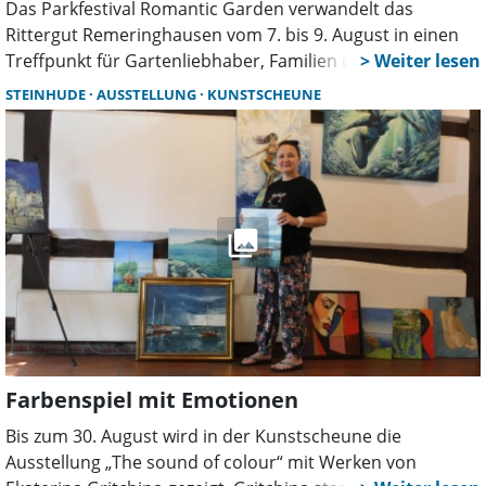
Das Parkfestival Romantic Garden verwandelt das
Rittergut Remeringhausen vom 7. bis 9. August in einen
Treffpunkt für Gartenliebhaber, Familien und Genießer.
Mehr als 130 Aussteller, Live-Musik, Parkführungen,
STEINHUDE
AUSSTELLUNG
KUNSTSCHEUNE
Kunsthandwerk und zahlreiche Mitmachaktionen sorgen
für ein abwechslungsreiches Sommerwochenende.
Farbenspiel mit Emotionen
Bis zum 30. August wird in der Kunstscheune die
Ausstellung „The sound of colour“ mit Werken von