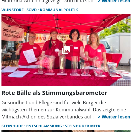
Ekaterina Gritchina gezeigt. Gritchina stammt aus
Russland. 2023 kam sie nach Deutschland und widmet
WUNSTORF
SOVD
KOMMUNALPOLITIK
sich seitdem hauptberuflich der Malerei. In der
Kunstscheune stellt sie zum ersten Mal aus.
Rote Bälle als Stimmungsbarometer
Gesundheit und Pflege sind für viele Bürger die
wichtigsten Themen zur Kommunalwahl. Das zeigte eine
Mitmach-Aktion des Sozialverbandes auf dem Wunstorfer
Marktplatz. Mit roten Bällen stimmten Besucher über ihre
STEINHUDE
ENTSCHLAMMUNG
STEINHUDER MEER
politischen Prioritäten ab und suchten das Gespräch mit