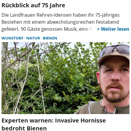
Rückblick auf 75 Jahre
Die Landfrauen Rehren-Idensen haben ihr 75-jähriges
Bestehen mit einem abwechslungsreichen Festabend
gefeiert. 90 Gäste genossen Musik, eine historische
Modenschau und kulinarische Spezialitäten. Auch
WUNSTORF
NATUR
BIENEN
Vertreter aus Politik und Landwirtschaft würdigten das
Engagement des Vereins.
Experten warnen: Invasive Hornisse
bedroht Bienen