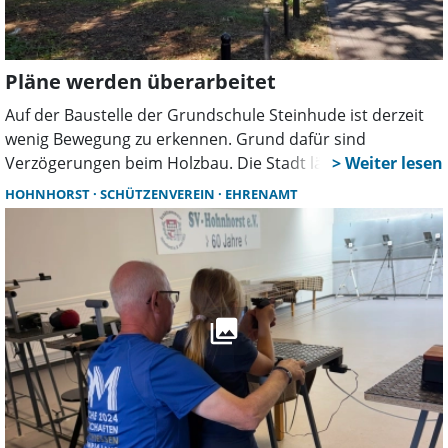
Großenheidorn erworben werden.
Pläne werden überarbeitet
Auf der Baustelle der Grundschule Steinhude ist derzeit
wenig Bewegung zu erkennen. Grund dafür sind
Verzögerungen beim Holzbau. Die Stadt lässt aktuell
Montage- und Ablaufpläne überarbeiten. Ob sich daraus
HOHNHORST
SCHÜTZENVEREIN
EHRENAMT
Folgen für den Zeitplan des ersten Bauabschnitts
ergeben, ist noch offen.