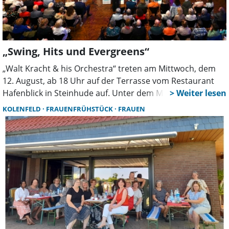
„Swing, Hits und Evergreens“
„Walt Kracht & his Orchestra“ treten am Mittwoch, dem
12. August, ab 18 Uhr auf der Terrasse vom Restaurant
Hafenblick in Steinhude auf. Unter dem Motto „Swing, Hits
& Evergreens” präsentiert die Formation ein vielseitiges
KOLENFELD
FRAUENFRÜHSTÜCK
FRAUEN
Musikprogramm, welches Generationen verbindet.