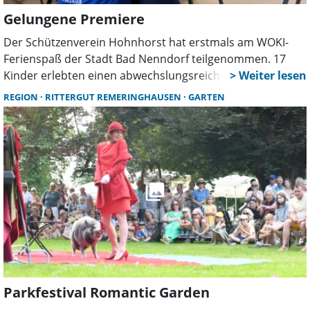
Gelungene Premiere
Der Schützenverein Hohnhorst hat erstmals am WOKI-
Ferienspaß der Stadt Bad Nenndorf teilgenommen. 17
Kinder erlebten einen abwechslungsreichen Tag mit
Lichtpunktschießen, Blasrohrsport, Spielen und
REGION
RITTERGUT REMERINGHAUSEN
GARTEN
Experimenten. Zwölf Ehrenamtliche sorgten für eine
intensive Betreuung.
Parkfestival Romantic Garden