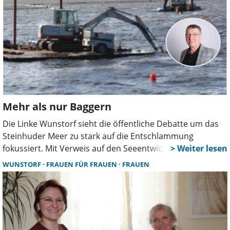
Mehr als nur Baggern
Die Linke Wunstorf sieht die öffentliche Debatte um das
Steinhuder Meer zu stark auf die Entschlammung
fokussiert. Mit Verweis auf den Seeentwicklungsplan
fordert die Partei, die Ursachen der Verschlammung
WUNSTORF
FRAUEN FÜR FRAUEN
FRAUEN
stärker zu bekämpfen und kommunale
Handlungsmöglichkeiten konsequent zu nutzen.