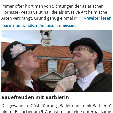
Immer öfter hört man von Sichtungen der asiatischen
Hornisse (Vespa velutina), die als invasive Art heimische
Arten verdrängt. Grund genug einmal mit Marcel Müller-
Meißner zu sprechen. Er ist Wespenberater und
BAD REHBURG
GÄSTEFÜHRUNG
TOURISMUS
Hornissenberater in der Region Hannover und im
Landkreis Schaumburg.
Badefreuden mit Barbierin
Die gewandete Gästeführung „Badefreuden mit Barbierin“
nimmt Besucher am 9. August mit auf eine unterhaltsame