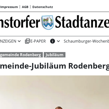
Impressum
AGB
Datenschutz
expand_more
picture_as_pdf
info
expand_more
NZEIGEN
E-PAPER
Schaumburger-Wochenb
gemeinde Rodenberg
Jubiläum
emeinde-Jubiläum Rodenber