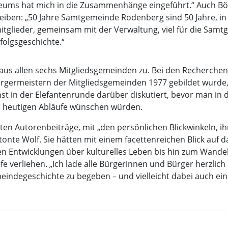
useums hat mich in die Zusammenhänge eingeführt.“ Auch Bö
iben: „50 Jahre Samtgemeinde Rodenberg sind 50 Jahre, in
lieder, gemeinsam mit der Verwaltung, viel für die Samtg
folgsgeschichte.“
 aus allen sechs Mitgliedsgemeinden zu. Bei den Recherche
ürgermeistern der Mitgliedsgemeinden 1977 gebildet wurde,
 in der Elefantenrunde darüber diskutiert, bevor man in di
die heutigen Abläufe wünschen würden.
rten Autorenbeiträge, mit „den persönlichen Blickwinkeln, i
tonte Wolf. Sie hätten mit einem facettenreichen Blick auf
hen Entwicklungen über kulturelles Leben bis hin zum Wande
 verliehen. „Ich lade alle Bürgerinnen und Bürger herzlich 
indegeschichte zu begeben – und vielleicht dabei auch ein