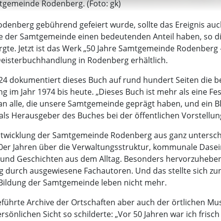
tgemeinde Rodenberg. (Foto: gk)
berg gebührend gefeiert wurde, sollte das Ereignis auch 
te der Samtgemeinde einen bedeutenden Anteil haben, so 
gte. Jetzt ist das Werk „50 Jahre Samtgemeinde Rodenberg
Deisterbuchhandlung in Rodenberg erhältlich.
024 dokumentiert dieses Buch auf rund hundert Seiten die 
m Jahr 1974 bis heute. „Dieses Buch ist mehr als eine Fests
n alle, die unsere Samtgemeinde geprägt haben, und ein Bl
als Herausgeber des Buches bei der öffentlichen Vorstellun
twicklung der Samtgemeinde Rodenberg aus ganz unterschie
0er Jahren über die Verwaltungsstruktur, kommunale Dasei
 und Geschichten aus dem Alltag. Besonders hervorzuheben i
 durch ausgewiesene Fachautoren. Und das stellte sich zu
r Bildung der Samtgemeinde leben nicht mehr.
geführte Archive der Ortschaften aber auch der örtlichen Mu
lichen Sicht so schilderte: „Vor 50 Jahren war ich frisch v