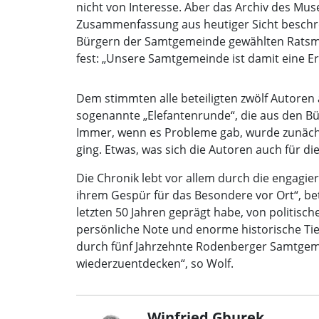
nicht von Interesse. Aber das Archiv des M
Zusammenfassung aus heutiger Sicht beschre
Bürgern der Samtgemeinde gewählten Ratsmitg
fest: „Unsere Samtgemeinde ist damit eine Er
Dem stimmten alle beteiligten zwölf Autoren
sogenannte „Elefantenrunde“, die aus den B
Immer, wenn es Probleme gab, wurde zunächst
ging. Etwas, was sich die Autoren auch für 
Die Chronik lebt vor allem durch die engagie
ihrem Gespür für das Besondere vor Ort“, be
letzten 50 Jahren geprägt habe, von politisc
persönliche Note und enorme historische Tiefe
durch fünf Jahrzehnte Rodenberger Samtgeme
wiederzuentdecken“, so Wolf.
Winfried Gburek