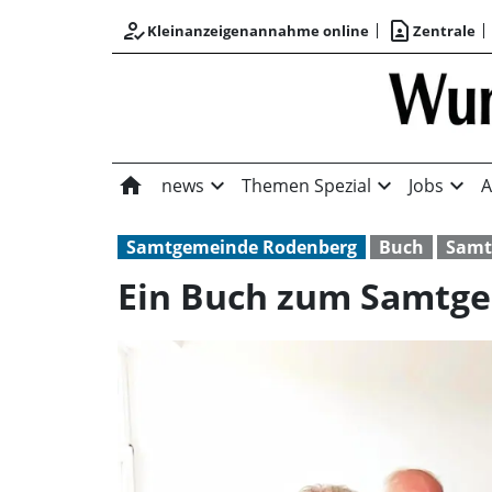
how_to_reg
contact_page
Kleinanzeigenannahme online
Zentrale
home
expand_more
expand_more
expand_more
news
Themen Spezial
Jobs
A
Samtgemeinde Rodenberg
Buch
Samt
Ein Buch zum Samtg