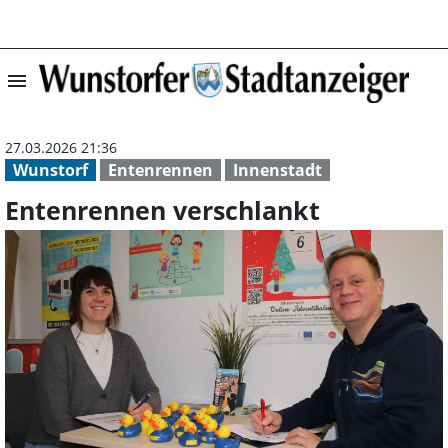
menu
Entenrennen ver
27.03.2026 21:36
Wunstorf
Entenrennen
Innenstadt
Entenrennen verschlankt