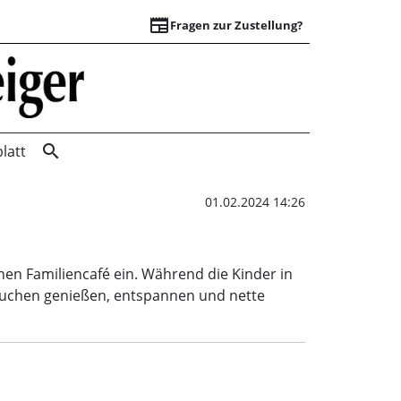
newspaper
Fragen zur Zustellung?
Familiencafé | Wun
search
latt
01.02.2024 14:26
enen Familiencafé ein. Während die Kinder in
 Kuchen genießen, entspannen und nette