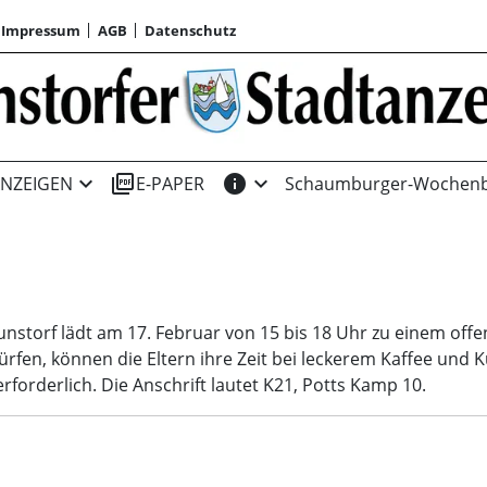
Impressum
AGB
Datenschutz
expand_more
picture_as_pdf
info
expand_more
NZEIGEN
E-PAPER
Schaumburger-Wochenb
Wunstorf lädt am 17. Februar von 15 bis 18 Uhr zu einem off
rfen, können die Eltern ihre Zeit bei leckerem Kaffee und
forderlich. Die Anschrift lautet K21, Potts Kamp 10.