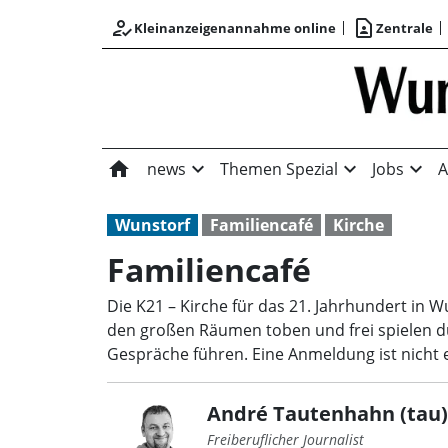
how_to_reg
contact_page
Kleinanzeigenannahme online
Zentrale
home
expand_more
expand_more
expand_more
news
Themen Spezial
Jobs
A
Wunstorf
Familiencafé
Kirche
Familiencafé
Die K21 – Kirche für das 21. Jahrhundert in 
den großen Räumen toben und frei spielen dü
Gespräche führen. Eine Anmeldung ist nicht er
André Tautenhahn (tau)
Freiberuflicher Journalist