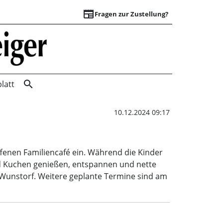
newspaper
Fragen zur Zustellung?
Familiencafé | Wun
search
latt
10.12.2024 09:17
ffenen Familiencafé ein. Während die Kinder
und Kuchen genießen, entspannen und nette
5 Wunstorf. Weitere geplante Termine sind am