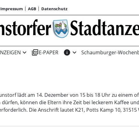
Impressum
AGB
Datenschutz
expand_more
picture_as_pdf
info
expand_more
NZEIGEN
E-PAPER
Schaumburger-Wochenb
Wunstorf lädt am 14. Dezember von 15 bis 18 Uhr zu einem o
 dürfen, können die Eltern ihre Zeit bei leckerem Kaffee 
rforderlich. Die Anschrift lautet K21, Potts Kamp 10, 3151