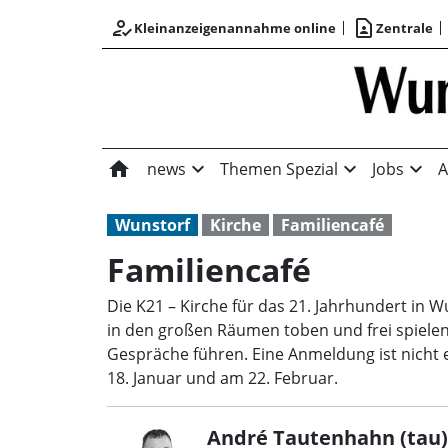
how_to_reg
contact_page
Kleinanzeigenannahme online
Zentrale
home
expand_more
expand_more
expand_more
news
Themen Spezial
Jobs
A
Wunstorf
Kirche
Familiencafé
Familiencafé
Die K21 – Kirche für das 21. Jahrhundert in 
in den großen Räumen toben und frei spielen
Gespräche führen. Eine Anmeldung ist nicht e
18. Januar und am 22. Februar.
André Tautenhahn (tau)