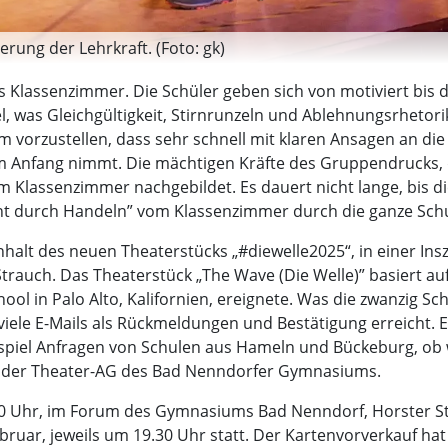
rung der Lehrkraft. (Foto: gk)
s Klassenzimmer. Die Schüler geben sich von motiviert bis 
el, was Gleichgültigkeit, Stirnrunzeln und Ablehnungsrhetori
m vorzustellen, dass sehr schnell mit klaren Ansagen an d
m Anfang nimmt. Die mächtigen Kräfte des Gruppendrucks, 
Klassenzimmer nachgebildet. Es dauert nicht lange, bis die
cht durch Handeln” vom Klassenzimmer durch die ganze Sch
Inhalt des neuen Theaterstücks „#diewelle2025“, in einer 
rauch. Das Theaterstück „The Wave (Die Welle)” basiert auf
ol in Palo Alto, Kalifornien, ereignete. Was die zwanzig Sch
 viele E-Mails als Rückmeldungen und Bestätigung erreicht. 
iel Anfragen von Schulen aus Hameln und Bückeburg, ob wi
ter der Theater-AG des Bad Nenndorfer Gymnasiums.
9.30 Uhr, im Forum des Gymnasiums Bad Nenndorf, Horster S
bruar, jeweils um 19.30 Uhr statt. Der Kartenvorverkauf hat