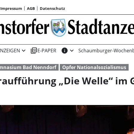
Impressum
AGB
Datenschutz
expand_more
picture_as_pdf
info
expand_more
NZEIGEN
E-PAPER
Schaumburger-Wochenb
mnasium Bad Nenndorf
Opfer Nationalsozialismus
raufführung „Die Welle“ im