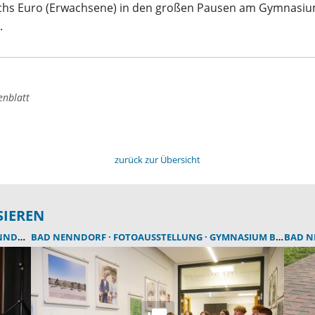
echs Euro (Erwachsene) in den großen Pausen am Gymnasium
.
enblatt
zurück zur Übersicht
SIEREN
DORF
BAD NENNDORF
FOTOAUSSTELLUNG
GYMNASIUM BAD NENNDORF
BAD 