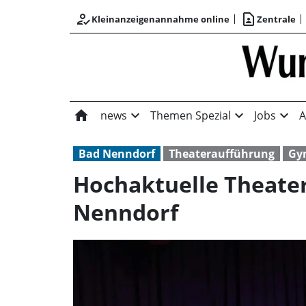
how_to_reg
contact_page
Kleinanzeigenannahme online
Zentrale
home
expand_more
expand_more
expand_more
news
Themen Spezial
Jobs
A
Bad Nenndorf
Theateraufführung
Gy
Hochaktuelle Theate
Nenndorf