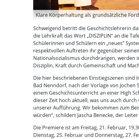
Klare Körperhaltung als grundsätzliche Forde
Schweigend betritt die Geschichtslehrerin da
die Lehrkraft das Wort „DISZIPLIN“ an die Taf
Schülerinnen und Schülern ein „neues” Syste
respektvollen Auftreten ihr gegenüber seine
Nationalsozialismus durchdrangen, werden im 
Disziplin, Kraft durch Gemeinschaft und Ma
Die hier beschriebenen Einstiegszenen sind 
Bad Nenndorf, nach der Vorlage von Jochen St
einem Geschichtsunterricht an einer High Scho
dieser Zeit hoch aktuell, was uns auch durch
unserer Aufführung. Wir bekommen zum Beisp
würden“, schildert Jascha Benecke, der Lei
Die Premiere ist am Freitag, 21. Februar, 1
Dienstag, 25. Februar und Donnerstag, 27. Fe