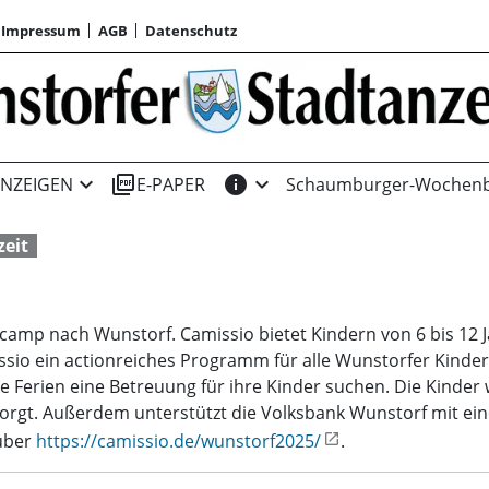
Impressum
AGB
Datenschutz
expand_more
picture_as_pdf
info
expand_more
NZEIGEN
E-PAPER
Schaumburger-Wochenb
zeit
amp nach Wunstorf. Camissio bietet Kindern von 6 bis 12 J
missio ein actionreiches Programm für alle Wunstorfer Kinder 
die Ferien eine Betreuung für ihre Kinder suchen. Die Kind
orgt. Außerdem unterstützt die Volksbank Wunstorf mit ei
 über
https://camissio.de/wunstorf2025/
.