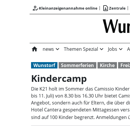
how_to_reg
contact_page
Kleinanzeigenannahme online
Zentrale
home
expand_more
expand_more
expand_more
news
Themen Spezial
Jobs
A
Wunstorf
Sommerferien
Kirche
Frei
Kindercamp
Die K21 holt im Sommer das Camissio Kinderc
bis 11. Juli) von 8.30 bis 16.30 Uhr bietet Ca
Angebot, sondern auch für Eltern, die über 
Hotel Cantera gespendeten Mittagessen vers
sind auf 100 Kinder begrenzt. Anmeldungen