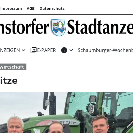
Impressum
AGB
Datenschutz
expand_more
picture_as_pdf
info
expand_more
NZEIGEN
E-PAPER
Schaumburger-Wochenb
wirtschaft
itze