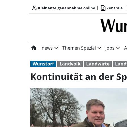
how_to_reg
contact_page
Kleinanzeigenannahme online
Zentrale
home
expand_more
expand_more
expand_more
news
Themen Spezial
Jobs
A
Wunstorf
Landvolk
Landwirte
Land
Kontinuität an der Sp