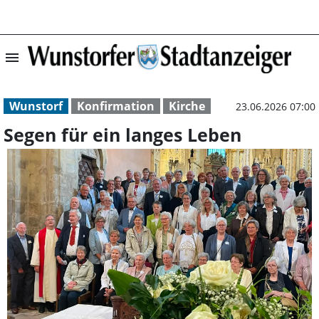
menu
Segen für ein la
Wunstorf
Konfirmation
Kirche
23.06.2026 07:00
Segen für ein langes Leben