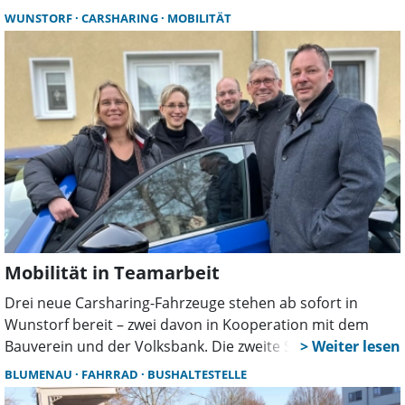
soll die Mobilitätswende vorantreiben. Bürger können
WUNSTORF
CARSHARING
MOBILITÄT
sich über eine Online-Umfrage aktiv einbringen.
Mobilität in Teamarbeit
Drei neue Carsharing-Fahrzeuge stehen ab sofort in
Wunstorf bereit – zwei davon in Kooperation mit dem
Bauverein und der Volksbank. Die zweite Station in der
Oststadt stärkt nachhaltige Mobilität und digitale
BLUMENAU
FAHRRAD
BUSHALTESTELLE
Teilhabe. Mitglieder profitieren von attraktiven Rabatten.