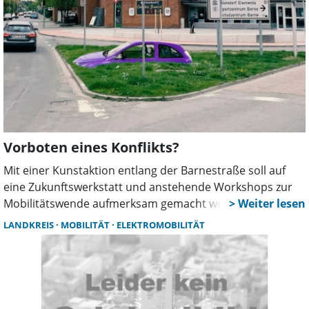
Vorboten eines Konflikts?
Mit einer Kunstaktion entlang der Barnestraße soll auf
eine Zukunftswerkstatt und anstehende Workshops zur
Mobilitätswende aufmerksam gemacht werden. Die
Installationen sollen vor der Ratssitzung am 15. Mai
LANDKREIS
MOBILITÄT
ELEKTROMOBILITÄT
aufgestellt werden. Sie werden als Vorboten der
Verkehrswende beschrieben, sorgen aber schon jetzt für
kontroverse Diskussionen.