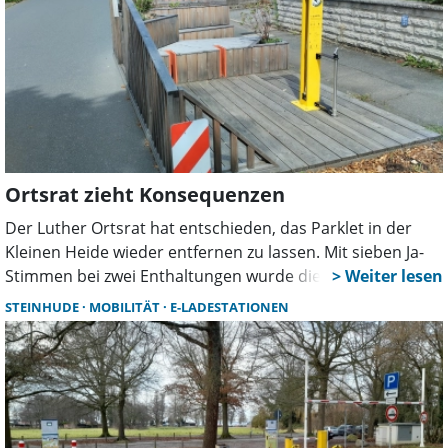
Ortsrat zieht Konsequenzen
Der Luther Ortsrat hat entschieden, das Parklet in der
Kleinen Heide wieder entfernen zu lassen. Mit sieben Ja-
Stimmen bei zwei Enthaltungen wurde die Region
Hannover gebeten, das ursprünglich als Aufenthaltsort
STEINHUDE
MOBILITÄT
E-LADESTATIONEN
gedachte Stadtmöbel an einem anderen Ort einer neuen
Nutzung zuzuführen.