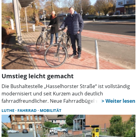
Umstieg leicht gemacht
Die Bushaltestelle „Hasselhorster Straße“ ist vollständig
modernisiert und seit Kurzem auch deutlich
fahrradfreundlicher. Neue Fahrradbügel wurden
installiert, nachdem ein Bürgerhinweis den
LUTHE
FAHRRAD
MOBILITÄT
entscheidenden Impuls gegeben hatte.