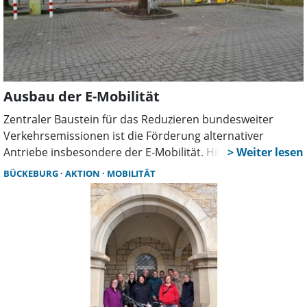
Ausbau der E-Mobilität
Zentraler Baustein für das Reduzieren bundesweiter
Verkehrsemissionen ist die Förderung alternativer
Antriebe insbesondere der E-Mobilität. Hierzu gehört
nicht nur Bau und Verkauf von E-Autos, sondern auch der
BÜCKEBURG
AKTION
MOBILITÄT
Aufbau einer Ladeinfrastruktur.