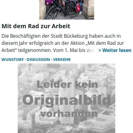
Mit dem Rad zur Arbeit
Die Beschäftigten der Stadt Bückeburg haben auch in
diesem Jahr erfolgreich an der Aktion „Mit dem Rad zur
Arbeit“ teilgenommen. Vom 1. Mai bis zum 31. August
traten sie sowohl in Teams als auch als Einzelpersonen
WUNSTORF
DISKUSSION
VERKEHR
kräftig in die Pedale. Dabei legten die Mitarbeitenden in
ihrer Freizeit viele Kilometer mit dem Fahrrad zurück und
leisteten so ihren Beitrag zum Umweltschutz. Gemeinsam
mit anderen Teilnehmern in ganz Deutschland trugen sie
dazu bei, insgesamt rein rechnerisch 8.308 Tonnen CO²
einzusparen.