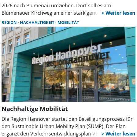
2026 nach Blumenau umziehen. Dort soll es am
Blumenauer Kirchweg an einer stark genutzten Radroute
aufgestellt werden. Der Ortsrat erhofft sich hier mehr
REGION
NACHHALTIGKEIT
MOBILITÄT
Akzeptanz für das bislang ungeliebte Stadtmöbel und
einen Mehrwert für Radfahrer.
Nachhaltige Mobilität
Die Region Hannover startet den Beteiligungsprozess für
den Sustainable Urban Mobility Plan (SUMP). Der Plan
ergänzt den Verkehrsentwicklungsplan VEP 2035+ und