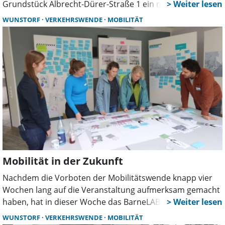
Grundstück Albrecht-Dürer-Straße 1 ein neues
Carsharing-Angebot, das in Kooperation zwischen
WUNSTORF
VERKEHRSWENDE
MOBILITÄT
Stadtmobil und dem Wunstorfer Bauverein ins Leben
gerufen wurde. Dieses Angebot steht nicht nur den
Mitgliedern der Genossenschaft, sondern allen Bürgern
zur Verfügung und markiert einen wichtigen Schritt in
Richtung nachhaltiger und flexibler Mobilitätslösungen.
Mobilität in der Zukunft
Nachdem die Vorboten der Mobilitätswende knapp vier
Wochen lang auf die Veranstaltung aufmerksam gemacht
haben, hat in dieser Woche das BarneLAB stattgefunden,
eine Zukunftswerkstatt in der Veränderungswünsche und
WUNSTORF
VERKEHRSWENDE
MOBILITÄT