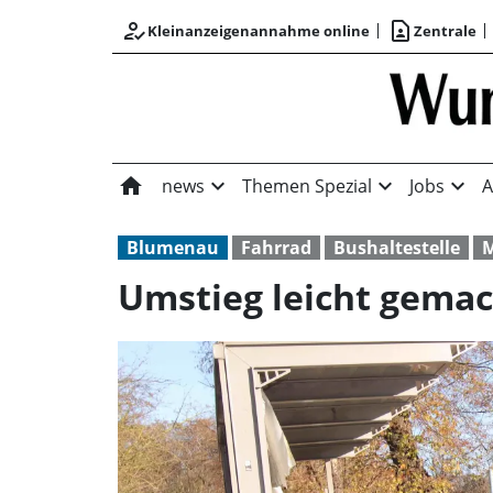
how_to_reg
contact_page
Kleinanzeigenannahme online
Zentrale
home
expand_more
expand_more
expand_more
news
Themen Spezial
Jobs
A
Blumenau
Fahrrad
Bushaltestelle
M
Umstieg leicht gema