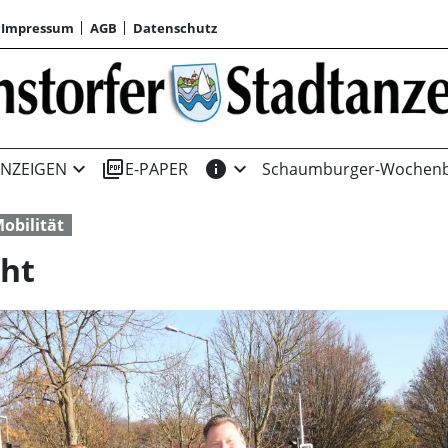
Impressum
AGB
Datenschutz
expand_more
picture_as_pdf
info
expand_more
NZEIGEN
E-PAPER
Schaumburger-Wochenb
obilität
cht