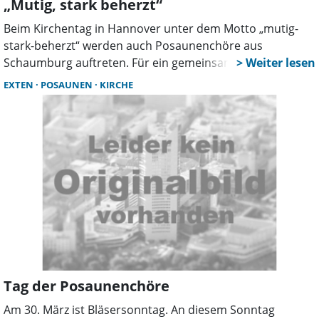
„Mutig, stark beherzt“
Beim Kirchentag in Hannover unter dem Motto „mutig-
stark-beherzt“ werden auch Posaunenchöre aus
Schaumburg auftreten. Für ein gemeinsames Konzert
haben die Posaunenchöre aus Beckedorf, Bad Nenndorf,
EXTEN
POSAUNEN
KIRCHE
Hohnhorst, Heuerßen, Lauenhagen, Lindhorst,
Probsthagen und Wendthagen ein Programm erarbeitet.
Tag der Posaunenchöre
Am 30. März ist Bläsersonntag. An diesem Sonntag