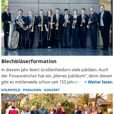
Blechbläserformation
In diesem Jahr feiert Großenheidorn viele Jubiläen. Auch
der Posaunenchor hat ein „kleines Jubiläum“, denn diesen
gibt es mittlerweile schon seit 155 Jahren. So lange
erklingt christliche Blechbläsermusik in Großenheidorn
KOLENFELD
POSAUNEN
KONZERT
und Steinhude.