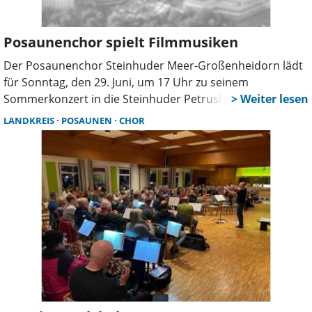
Ernennung Agathons zum Ehrenchorleiter 1981 durch
Landesbischof Prof. Dr. Heubach.
Posaunenchor spielt Filmmusiken
Der Posaunenchor Steinhuder Meer-Großenheidorn lädt
für Sonntag, den 29. Juni, um 17 Uhr zu seinem
Sommerkonzert in die Steinhuder Petruskirche ein. Bei
einer Bläserfreizeit im Februar legte der Chor den
LANDKREIS
POSAUNEN
CHOR
Grundstein für das Konzert. Er beschäftigte sich mit
Filmmusiken, die sind aus bekannten deutschen
Fernsehserien, Musik aus „Walt Disney-Produktionen“,
aber auch von Blockblustern wie „Fluch der Karibik“ von
Klaus Badelt zu hören.