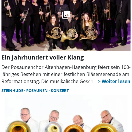
Ein Jahrhundert voller Klang
Der Posaunenchor Altenhagen-Hagenburg feiert sein 100-
jähriges Bestehen mit einer festlichen Bläserserenade am
Reformationstag. Die musikalische Geschichte des Chores
ist geprägt von Engagement, Gemeinschaft und
STEINHUDE
POSAUNEN
KONZERT
klangvollen Höhepunkten – ein Jubiläum mit Herz und
Trompetenschall.