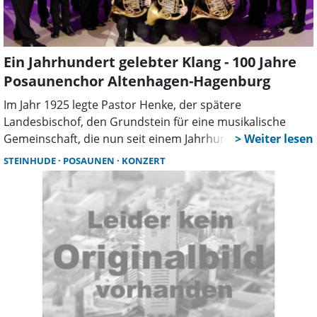
Ein Jahrhundert gelebter Klang - 100 Jahre
Posaunenchor Altenhagen-Hagenburg
Im Jahr 1925 legte Pastor Henke, der spätere
Landesbischof, den Grundstein für eine musikalische
Gemeinschaft, die nun seit einem Jahrhundert das
kirchliche und kulturelle Leben in Altenhagen und
STEINHUDE
POSAUNEN
KONZERT
Hagenburg bereichert: den Posaunenchor Altenhagen-
Hagenburg. Ein ganzes Jahrhundert gelebte Musik, Glaube
und Gemeinschaft – das ist wahrlich ein Grund zur
Dankbarkeit und zum Feiern. Musikalische Höhepunkte
dieser Ära waren unter anderem eine
kirchenmusikalische Feierstunde in der Marienkirche
Minden im Jahr 1938, das große Landesposaunenfest
1979 mit über 1000 Besuchern in Hagenburg unter der
Leitung von Superintendent Strottmann sowie die