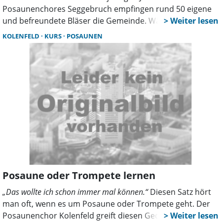
Posaunenchores Seggebruch empfingen rund 50 eigene
und befreundete Bläser die Gemeinde. Während die
Choräle sonst von der Empore nur zu hören sind, wurde
KOLENFELD
KURS
POSAUNEN
das engagierte Spiel der Musiker direkt im Altarraum für
die zahlreichen Gäste so auch sichtbar.
Posaune oder Trompete lernen
„Das wollte ich schon immer mal können.“
Diesen Satz hört
man oft, wenn es um Posaune oder Trompete geht. Der
Posaunenchor Kolenfeld greift diesen Gedanken jetzt auf