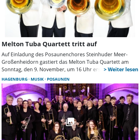
Melton Tuba Quartett tritt auf
Auf Einladung des Posaunenchores Steinhuder Meer-
Großenheidorn gastiert das Melton Tuba Quartett am
Sonntag, den 9. November, um 16 Uhr erstmals in der
Steinhuder St. Petruskirche.
HAGENBURG
MUSIK
POSAUNEN