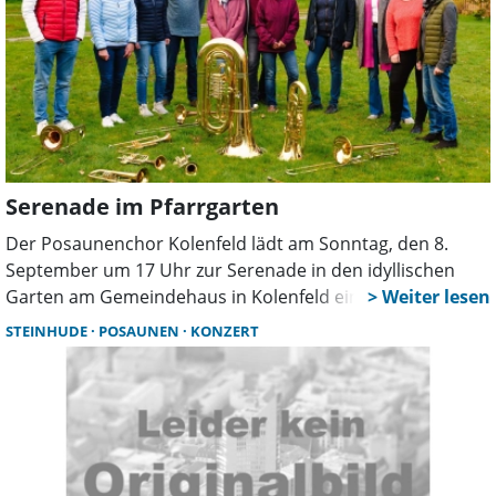
Serenade im Pfarrgarten
Der Posaunenchor Kolenfeld lädt am Sonntag, den 8.
September um 17 Uhr zur Serenade in den idyllischen
Garten am Gemeindehaus in Kolenfeld ein. Es wird eine
musikalische Andacht unter dem Titel „Glaube - Liebe -
STEINHUDE
POSAUNEN
KONZERT
Hoffnung“ erklingen.