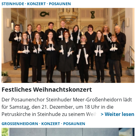
Gottesdienst wird gehalten von Prädikant Holger Kipp.
STEINHUDE
KONZERT
POSAUNEN
Der Posaunenchor Steinhuder Meer aus Großenheidorn
und Steinhude unter der Leitung von Jörg Nickel
übernimmt die musikalische Begleitung. Im Anschluss an
den Gottesdienst wird zum Kirchkaffee eingeladen.
Festliches Weihnachtskonzert
Der Posaunenchor Steinhuder Meer-Großenheidorn lädt
für Samstag, den 21. Dezember, um 18 Uhr in die
Petruskirche in Steinhude zu seinem Weihnachtskonzert
ein. Als Gäste wird wieder, wie bereits in den vergangenen
GROSSENHEIDORN
KONZERT
POSAUNEN
Jahren auch, der Chimeschor der Kirchengemeinde Bad
Nenndorf.