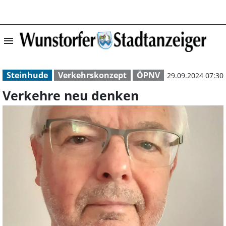
menu
Verkehre neu de
Steinhude
Verkehrskonzept
ÖPNV
29.09.2024 07:30
Verkehre neu denken