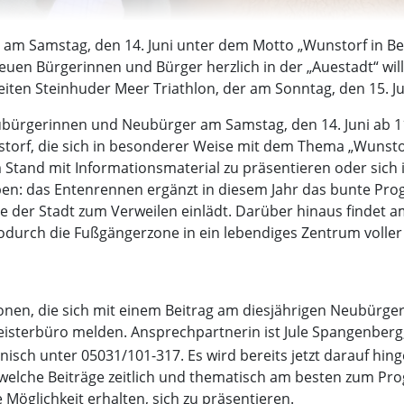
 am Samstag, den 14. Juni unter dem Motto „Wunstorf in Be
euen Bürgerinnen und Bürger herzlich in der „Auestadt“ wi
iten Steinhuder Meer Triathlon, der am Sonntag, den 15. Jun
eubürgerinnen und Neubürger am Samstag, den 14. Juni ab 
storf, die sich in besonderer Weise mit dem Thema „Wunst
nem Stand mit Informationsmaterial zu präsentieren oder s
 geben: das Entenrennen ergänzt in diesem Jahr das bunte 
der Stadt zum Verweilen einlädt. Darüber hinaus findet am
wodurch die Fußgängerzone in ein lebendiges Zentrum voller 
tionen, die sich mit einem Beitrag am diesjährigen Neubürg
isterbüro melden. Ansprechpartnerin ist Jule Spangenberg,
nisch unter 05031/101-317. Es wird bereits jetzt darauf hin
 welche Beiträge zeitlich und thematisch am besten zum Pr
 Möglichkeit erhalten, sich zu präsentieren.