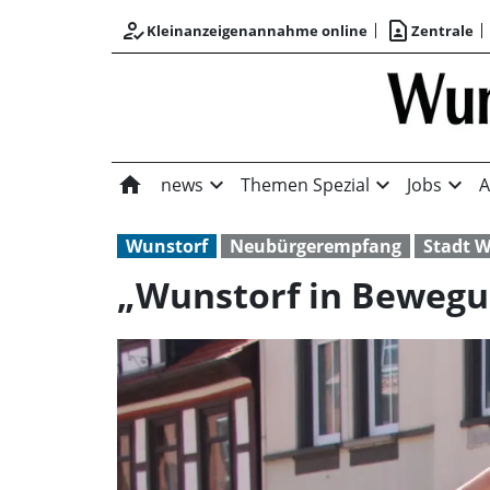
how_to_reg
contact_page
Kleinanzeigenannahme online
Zentrale
home
expand_more
expand_more
expand_more
news
Themen Spezial
Jobs
A
Wunstorf
Neubürgerempfang
Stadt W
„Wunstorf in Bewegu