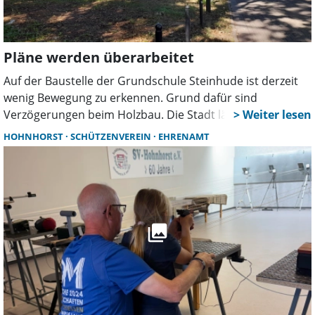
Großenheidorn erworben werden.
Pläne werden überarbeitet
Auf der Baustelle der Grundschule Steinhude ist derzeit
wenig Bewegung zu erkennen. Grund dafür sind
Verzögerungen beim Holzbau. Die Stadt lässt aktuell
Montage- und Ablaufpläne überarbeiten. Ob sich daraus
HOHNHORST
SCHÜTZENVEREIN
EHRENAMT
Folgen für den Zeitplan des ersten Bauabschnitts
ergeben, ist noch offen.