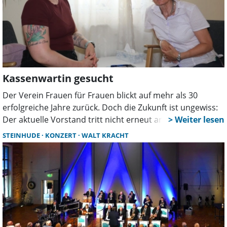
Kassenwartin gesucht
Der Verein Frauen für Frauen blickt auf mehr als 30
erfolgreiche Jahre zurück. Doch die Zukunft ist ungewiss:
Der aktuelle Vorstand tritt nicht erneut an. Für fast alle
Posten gibt es bereits Interessentinnen. Jetzt wird
STEINHUDE
KONZERT
WALT KRACHT
dringend eine Kassenwartin gesucht, damit die
Vereinsarbeit weitergehen kann.