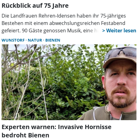
Rückblick auf 75 Jahre
Die Landfrauen Rehren-Idensen haben ihr 75-jähriges
Bestehen mit einem abwechslungsreichen Festabend
gefeiert. 90 Gäste genossen Musik, eine historische
Modenschau und kulinarische Spezialitäten. Auch
WUNSTORF
NATUR
BIENEN
Vertreter aus Politik und Landwirtschaft würdigten das
Engagement des Vereins.
Experten warnen: Invasive Hornisse
bedroht Bienen