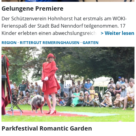
Gelungene Premiere
Der Schützenverein Hohnhorst hat erstmals am WOKI-
Ferienspaß der Stadt Bad Nenndorf teilgenommen. 17
Kinder erlebten einen abwechslungsreichen Tag mit
Lichtpunktschießen, Blasrohrsport, Spielen und
REGION
RITTERGUT REMERINGHAUSEN
GARTEN
Experimenten. Zwölf Ehrenamtliche sorgten für eine
intensive Betreuung.
Parkfestival Romantic Garden