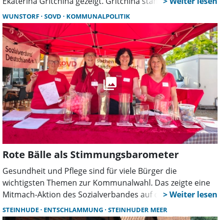
Ekaterina Gritchina gezeigt. Gritchina stammt aus
Russland. 2023 kam sie nach Deutschland und widmet
WUNSTORF
SOVD
KOMMUNALPOLITIK
sich seitdem hauptberuflich der Malerei. In der
Kunstscheune stellt sie zum ersten Mal aus.
Rote Bälle als Stimmungsbarometer
Gesundheit und Pflege sind für viele Bürger die
wichtigsten Themen zur Kommunalwahl. Das zeigte eine
Mitmach-Aktion des Sozialverbandes auf dem Wunstorfer
Marktplatz. Mit roten Bällen stimmten Besucher über ihre
STEINHUDE
ENTSCHLAMMUNG
STEINHUDER MEER
politischen Prioritäten ab und suchten das Gespräch mit