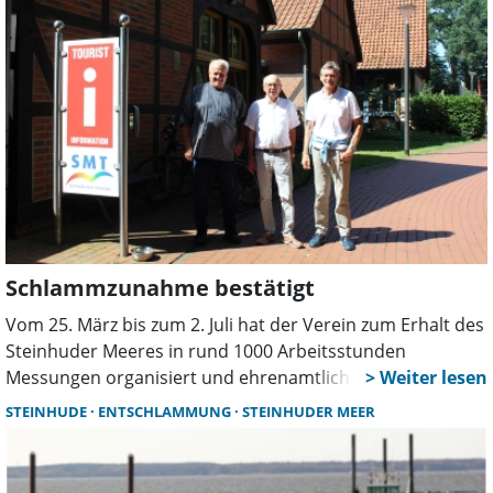
den Ehrenamtlichen.
Schlammzunahme bestätigt
Vom 25. März bis zum 2. Juli hat der Verein zum Erhalt des
Steinhuder Meeres in rund 1000 Arbeitsstunden
Messungen organisiert und ehrenamtlich durchgeführt.
Nun wurden die Ergebnisse vorgestellt.
STEINHUDE
ENTSCHLAMMUNG
STEINHUDER MEER