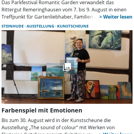
Das Parkfestival Romantic Garden verwandelt das
Rittergut Remeringhausen vom 7. bis 9. August in einen
Treffpunkt für Gartenliebhaber, Familien und Genießer.
Mehr als 130 Aussteller, Live-Musik, Parkführungen,
STEINHUDE
AUSSTELLUNG
KUNSTSCHEUNE
Kunsthandwerk und zahlreiche Mitmachaktionen sorgen
für ein abwechslungsreiches Sommerwochenende.
Farbenspiel mit Emotionen
Bis zum 30. August wird in der Kunstscheune die
Ausstellung „The sound of colour“ mit Werken von