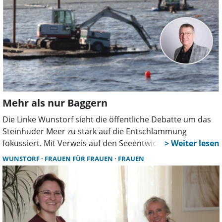
Mehr als nur Baggern
Die Linke Wunstorf sieht die öffentliche Debatte um das
Steinhuder Meer zu stark auf die Entschlammung
fokussiert. Mit Verweis auf den Seeentwicklungsplan
fordert die Partei, die Ursachen der Verschlammung
WUNSTORF
FRAUEN FÜR FRAUEN
FRAUEN
stärker zu bekämpfen und kommunale
Handlungsmöglichkeiten konsequent zu nutzen.