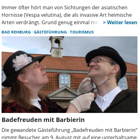
Immer öfter hört man von Sichtungen der asiatischen
Hornisse (Vespa velutina), die als invasive Art heimische
Arten verdrängt. Grund genug einmal mit Marcel Müller-
Meißner zu sprechen. Er ist Wespenberater und
BAD REHBURG
GÄSTEFÜHRUNG
TOURISMUS
Hornissenberater in der Region Hannover und im
Landkreis Schaumburg.
Badefreuden mit Barbierin
Die gewandete Gästeführung „Badefreuden mit Barbierin“
nimmt Besucher am 9. August mit auf eine unterhaltsame