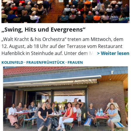
„Swing, Hits und Evergreens“
„Walt Kracht & his Orchestra“ treten am Mittwoch, dem
12. August, ab 18 Uhr auf der Terrasse vom Restaurant
Hafenblick in Steinhude auf. Unter dem Motto „Swing, Hits
& Evergreens” präsentiert die Formation ein vielseitiges
KOLENFELD
FRAUENFRÜHSTÜCK
FRAUEN
Musikprogramm, welches Generationen verbindet.