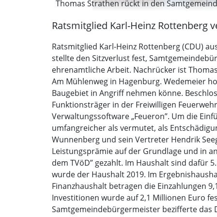
Thomas Strathen rückt in den Samtgemeinder
Ratsmitglied Karl-Heinz Rottenberg v
Ratsmitglied Karl-Heinz Rottenberg (CDU) a
stellte den Sitzverlust fest, Samtgemeindeb
ehrenamtliche Arbeit. Nachrücker ist Thoma
Am Mühlenweg in Hagenburg. Wedemeier hoff
Baugebiet in Angriff nehmen könne. Beschlo
Funktionsträger in der Freiwilligen Feuerwe
Verwaltungssoftware „Feueron”. Um die Einf
umfangreicher als vermutet, als Entschädigu
Wunnenberg und sein Vertreter Hendrik Seeg
Leistungsprämie auf der Grundlage und in a
dem TVöD” gezahlt. Im Haushalt sind dafür 5.
wurde der Haushalt 2019. Im Ergebnishaushalt
Finanzhaushalt betragen die Einzahlungen 9,
Investitionen wurde auf 2,1 Millionen Euro 
Samtgemeindebürgermeister bezifferte das De