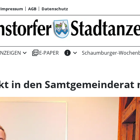
Impressum
AGB
Datenschutz
expand_more
picture_as_pdf
info
expand_more
NZEIGEN
E-PAPER
Schaumburger-Wochenb
kt in den Samtgemeinderat 