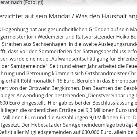
at nach (Foto: gi)
erzichtet auf sein Mandat / Was den Haushalt ange
us Hagenburg hat aus gesundheitlichen Gründen auf sein Ma
ürgermeister Jörn Wedemeier und Ratsvorsitzender Heiko Bo
s Strathen aus Sachsenhagen. In die zweite Auslegungsrun
t, dass vor den Sommerferien der Satzungsbeschluss erf
ssen wurde eine neue „Aufwandsentschädigung für Ehrenbe
hr der Samtgemeinde”. Seit rund einem Jahr arbeitet die F
ührung und Betreuung kümmert sich Ortsbrandmeister Chris
ng erhält Röhl monatlich 15 Euro. Berufen in das Ehrenbea
ert von der Ortswehr Bergkirchen. Den Beamten der Besol
naloger Anwendung der bestehenden „Dienstvereinbarung z
600 Euro eingestellt. Hier gab es bei der Beschlussfassung
 liegen die ordentlichen Erträge bei 9,3 Millionen Euro un
1 Millionen Euro und die Auszahlungen 9,0 Millionen Euro.
festgesetzt. Der Hebesatz der Samtgemeindeumlage beträgt 
fizit aller Mitgliedsgemeinden auf 630.000 Euro, allein b