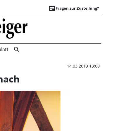
newspaper
Fragen zur Zustellung?
Thomas Strathen r
search
latt
14.03.2019 13:00
nach