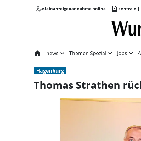
how_to_reg
contact_page
Kleinanzeigenannahme online
Zentrale
home
expand_more
expand_more
expand_more
news
Themen Spezial
Jobs
A
Hagenburg
Thomas Strathen rüc