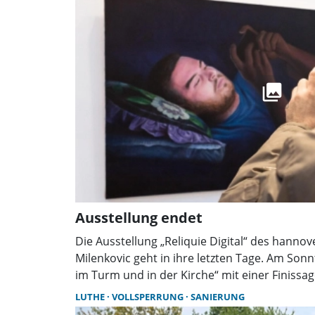
Ausstellung endet
Die Ausstellung „Reliquie Digital“ des hanno
Milenkovic geht in ihre letzten Tage. Am Sonn
im Turm und in der Kirche“ mit einer Finissag
Besucher können die Werke zuvor noch an 
LUTHE
VOLLSPERRUNG
SANIERUNG
besichtigen.