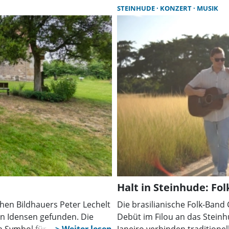
Vorgaben zum sozialen Woh
STEINHUDE
KONZERT
MUSIK
Halt in Steinhude: Fol
en Bildhauers Peter Lechelt
Die brasilianische Folk-Band
 in Idensen gefunden. Die
Debüt im Filou an das Steinh