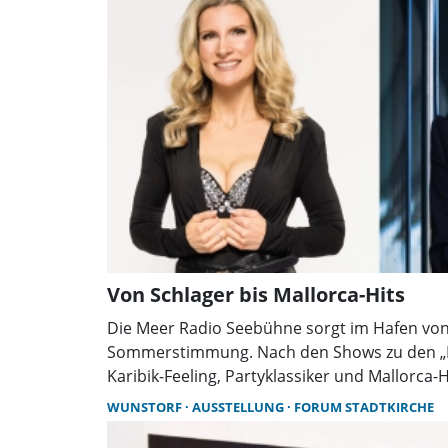
Von Schlager bis Mallorca-Hits
Die Meer Radio Seebühne sorgt im Hafen von
Sommerstimmung. Nach den Shows zu den „Fi
Karibik-Feeling, Partyklassiker und Mallorca
Eintritt zu allen Musikabenden ist frei.
WUNSTORF
AUSSTELLUNG
FORUM STADTKIRCHE