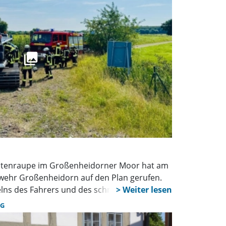
Pistenraupe im Großenheidorner Moor hat am
wehr Großenheidorn auf den Plan gerufen.
ns des Fahrers und des schnellen
e konnte eine Ausbreitung des Feuers
NG