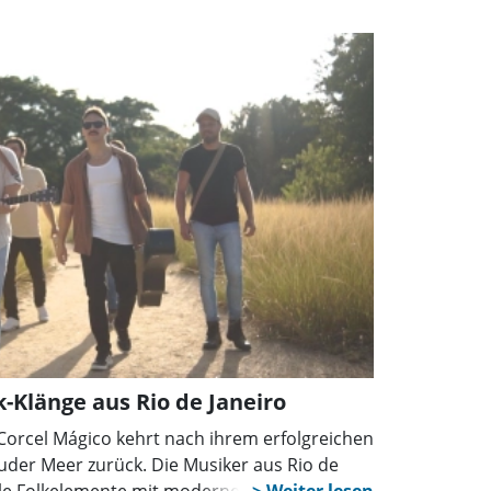
nungsbau gebunden werden sollen.
k-Klänge aus Rio de Janeiro
 Corcel Mágico kehrt nach ihrem erfolgreichen
uder Meer zurück. Die Musiker aus Rio de