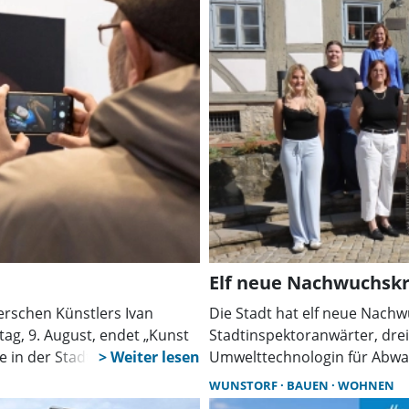
Elf neue Nachwuchskr
verschen Künstlers Ivan
Die Stadt hat elf neue Nachw
tag, 9. August, endet „Kunst
Stadtinspektoranwärter, drei
e in der Stadtkirche.
Umwelttechnologin für Abwa
mehreren Terminen
Bundesfreiwilligendienstler u
WUNSTORF
BAUEN
WOHNEN
berufliche Zukunft. Die Bewe