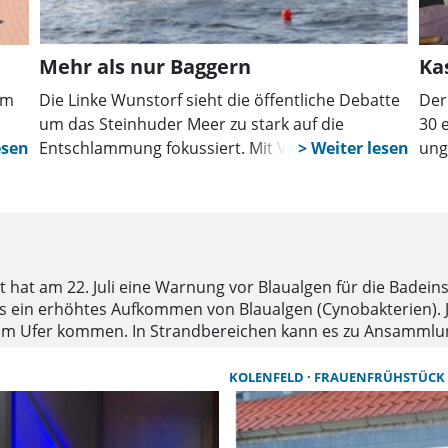
Mehr als nur Baggern
Ka
um
Die Linke Wunstorf sieht die öffentliche Debatte
Der
um das Steinhuder Meer zu stark auf die
30 
Entschlammung fokussiert. Mit Verweis auf den
ung
Seeentwicklungsplan fordert die Partei, die
erne
Ursachen der Verschlammung stärker zu
Int
bekämpfen und kommunale
Kas
Handlungsmöglichkeiten konsequent zu nutzen.
wei
at am 22. Juli eine Warnung vor Blaualgen für die Badein
 es ein erhöhtes Aufkommen von Blaualgen (Cynobakterien
 am Ufer kommen. In Strandbereichen kann es zu Ansammlu
gt werden. Das Wasser nicht geschluckt werden. Das gilt in
 Aktuelle Auskünfte zur Wasserqualität gibt für alle Badege
KOLENFELD
FRAUENFRÜHSTÜCK