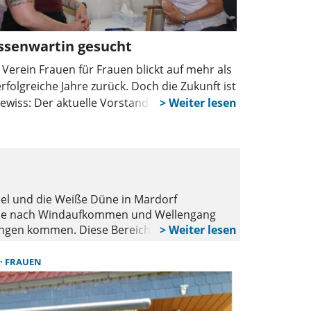
ssenwartin gesucht
 Verein Frauen für Frauen blickt auf mehr als
erfolgreiche Jahre zurück. Doch die Zukunft ist
ewiss: Der aktuelle Vorstand tritt nicht
ut an. Für fast alle Posten gibt es bereits
eressentinnen. Jetzt wird dringend eine
senwartin gesucht, damit die Vereinsarbeit
WUNSTORF
OR
tergehen kann.
Vorschläge
sel und die Weiße Düne in Mardorf
Der Ortsrat W
). Je nach Windaufkommen und Wellengang
die sich in b
ngen kommen. Diese Bereiche sollten dann
sbesondere auch für Hunde. Für sie kann das
wässer der „Badegewässer-Atlas
FRAUEN