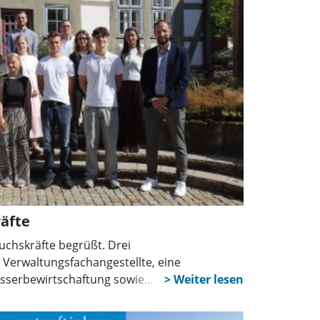
äfte
uchskräfte begrüßt. Drei
 Verwaltungsfachangestellte, eine
sserbewirtschaftung sowie
nd Jahrespraktikanten starten in ihre
rberzahlen sind gestiegen.