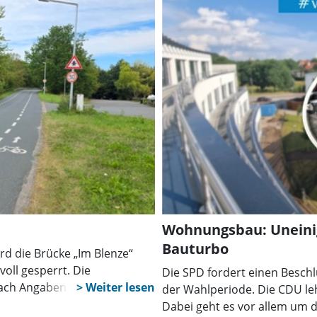
Wohnungsbau: Uneinig
Bauturbo
d die Brücke „Im Blenze“
oll gesperrt. Die
Die SPD fordert einen Beschl
nach Angaben der
der Wahlperiode. Die CDU le
ungen befahrbar.
Dabei geht es vor allem um d