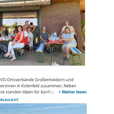
SoVD-Ortsverbände Großenheidorn und
erinnen in Kolenfeld zusammen. Neben
k standen Ideen für künftige
 für Frauen und Themen zur Kommunalwahl
BLAULICHT