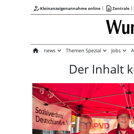
how_to_reg
contact_page
Kleinanzeigenannahme online
Zentrale
home
expand_more
expand_more
expand_more
news
Themen Spezial
Jobs
A
Der Inhalt 