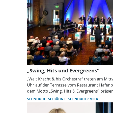
„Swing, Hits und Evergreens“
„Walt Kracht & his Orchestra“ treten am Mitt
Uhr auf der Terrasse vom Restaurant Hafenbl
dem Motto „Swing, Hits & Evergreens” präsen
vielseitiges Musikprogramm, welches Genera
STEINHUDE
SEEBÜHNE
STEINHUDER MEER