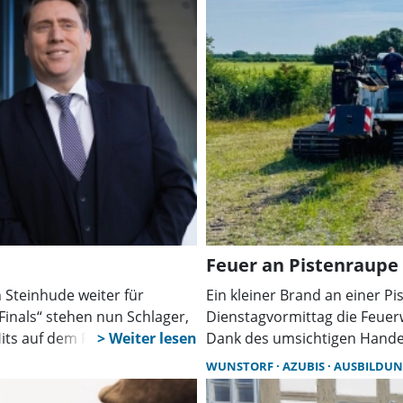
Feuer an Pistenraupe
 Steinhude weiter für
Ein kleiner Brand an einer 
nals“ stehen nun Schlager,
Dienstagvormittag die Feuer
-Hits auf dem Programm. Der
Dank des umsichtigen Handel
Eingreifens der Einsatzkräft
WUNSTORF
AZUBIS
AUSBILDU
verhindert werden.