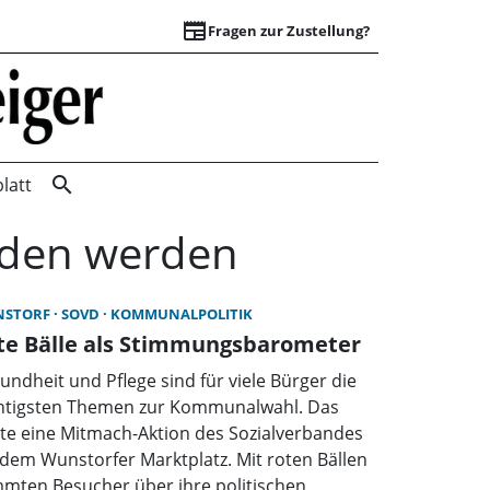
newspaper
Fragen zur Zustellung?
Startseite | Wunst
search
latt
unden werden
NSTORF
SOVD
KOMMUNALPOLITIK
te Bälle als Stimmungsbarometer
undheit und Pflege sind für viele Bürger die
htigsten Themen zur Kommunalwahl. Das
gte eine Mitmach-Aktion des Sozialverbandes
 dem Wunstorfer Marktplatz. Mit roten Bällen
mmten Besucher über ihre politischen