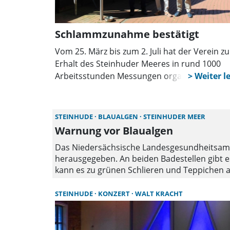
Schlammzunahme bestätigt
Vom 25. März bis zum 2. Juli hat der Verein z
Erhalt des Steinhuder Meeres in rund 1000
Arbeitsstunden Messungen organisiert und
ehrenamtlich durchgeführt. Nun wurden die
Ergebnisse vorgestellt.
STEINHUDE
BLAUALGEN
STEINHUDER MEER
Warnung vor Blaualgen
Das Niedersächsische Landesgesundheitsamt h
herausgegeben. An beiden Badestellen gibt
kann es zu grünen Schlieren und Teppichen
gemieden werden. Kinder sollten beaufsichti
Trinken des belasteten Wassers tödlich sein.
STEINHUDE
KONZERT
WALT KRACHT
Niedersachsen“ im Internet.