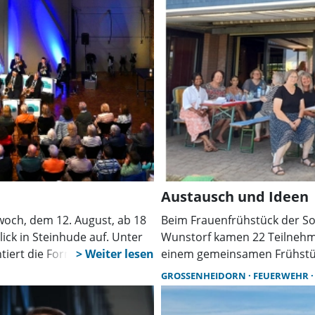
Austausch und Ideen
woch, dem 12. August, ab 18
Beim Frauenfrühstück der 
ick in Steinhude auf. Unter
Wunstorf kamen 22 Teilnehm
tiert die Formation ein
einem gemeinsamen Frühstüc
tionen verbindet.
Veranstaltungen, Angebote
GROSSENHEIDORN
FEUERWEHR
2026 im Mittelpunkt.