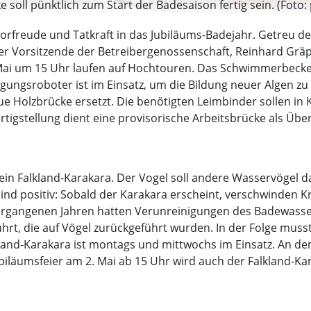
soll pünktlich zum Start der Badesaison fertig sein. (Foto: 
Vorfreude und Tatkraft in das Jubiläums-Badejahr. Getreu d
 der Vorsitzende der Betreibergenossenschaft, Reinhard Grä
 Mai um 15 Uhr laufen auf Hochtouren. Das Schwimmerbecke
igungsroboter ist im Einsatz, um die Bildung neuer Algen zu 
 Holzbrücke ersetzt. Die benötigten Leimbinder sollen in K
tigstellung dient eine provisorische Arbeitsbrücke als Übe
in Falkland-Karakara. Der Vogel soll andere Wasservögel d
sind positiv: Sobald der Karakara erscheint, verschwinden
 vergangenen Jahren hatten Verunreinigungen des Badewass
rt, die auf Vögel zurückgeführt wurden. In der Folge musst
kland-Karakara ist montags und mittwochs im Einsatz. An
iläumsfeier am 2. Mai ab 15 Uhr wird auch der Falkland-Kar