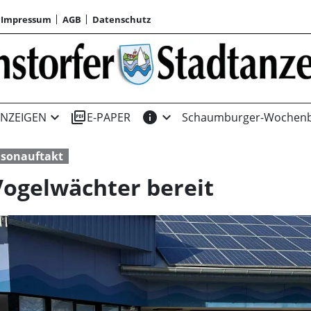
Impressum
AGB
Datenschutz
expand_more
picture_as_pdf
info
expand_more
NZEIGEN
E-PAPER
Schaumburger-Wochenb
isonauftakt
Vogelwächter bereit