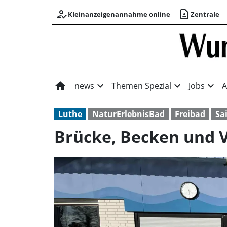
how_to_reg
contact_page
Kleinanzeigenannahme online
Zentrale
home
expand_more
expand_more
expand_more
news
Themen Spezial
Jobs
A
Luthe
NaturErlebnisBad
Freibad
Sa
Brücke, Becken und 