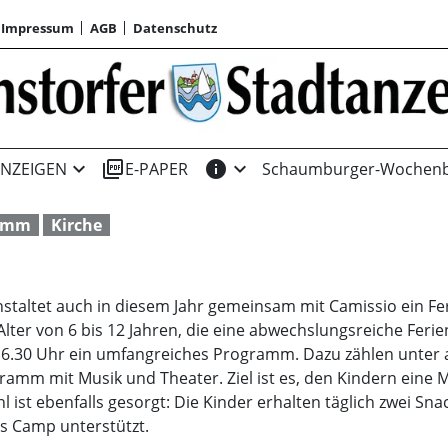
Impressum
AGB
Datenschutz
expand_more
picture_as_pdf
info
expand_more
NZEIGEN
E-PAPER
Schaumburger-Wochenb
ramm
Kirche
anstaltet auch in diesem Jahr gemeinsam mit Camissio ein F
er von 6 bis 12 Jahren, die eine abwechslungsreiche Ferien
s 16.30 Uhr ein umfangreiches Programm. Dazu zählen unte
ramm mit Musik und Theater. Ziel ist es, den Kindern eine 
l ist ebenfalls gesorgt: Die Kinder erhalten täglich zwei Sn
as Camp unterstützt.