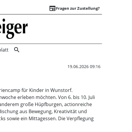
newspaper
Fragen zur Zustellung?
Camissio-Camp | W
search
latt
19.06.2026 09:16
eriencamp für Kinder in Wunstorf.
woche erleben möchten. Von 6. bis 10. Juli
r anderem große Hüpfburgen, actionreiche
Mischung aus Bewegung, Kreativität und
acks sowie ein Mittagessen. Die Verpflegung