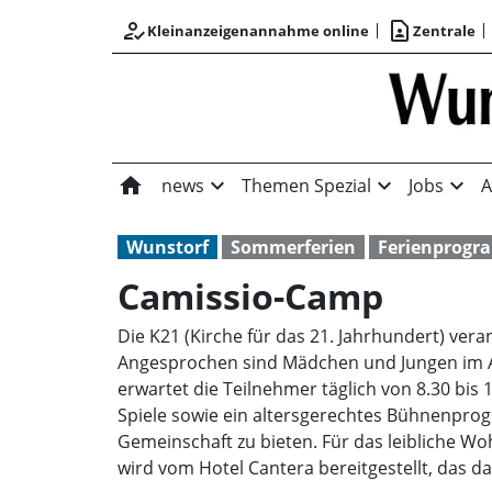
how_to_reg
contact_page
Kleinanzeigenannahme online
Zentrale
home
expand_more
expand_more
expand_more
news
Themen Spezial
Jobs
A
Wunstorf
Sommerferien
Ferienprog
Camissio-Camp
Die K21 (Kirche für das 21. Jahrhundert) ver
Angesprochen sind Mädchen und Jungen im Alt
erwartet die Teilnehmer täglich von 8.30 bi
Spiele sowie ein altersgerechtes Bühnenprog
Gemeinschaft zu bieten. Für das leibliche Woh
wird vom Hotel Cantera bereitgestellt, das d