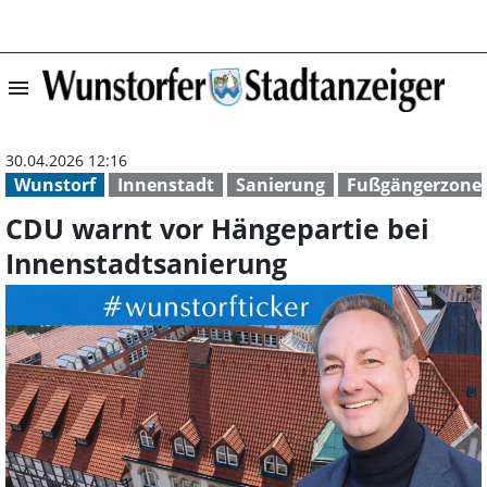
menu
CDU warnt vor H
30.04.2026 12:16
Wunstorf
Innenstadt
Sanierung
Fußgängerzone
CDU warnt vor Hängepartie bei
Innenstadtsanierung