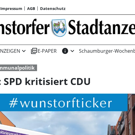
Impressum
AGB
Datenschutz
expand_more
picture_as_pdf
info
expand_more
NZEIGEN
E-PAPER
Schaumburger-Wochenb
mmunalpolitik
 SPD kritisiert CDU