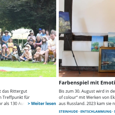
Farbenspiel mit Emot
 das Rittergut
Bis zum 30. August wird in d
 Treffpunkt für
of colour“ mit Werken von Ek
als 130 Aussteller, Live-
aus Russland. 2023 kam sie 
ahlreiche Mitmachaktionen
hauptberuflich der Malerei. 
STEINHUDE
ENTSCHLAMMUNG