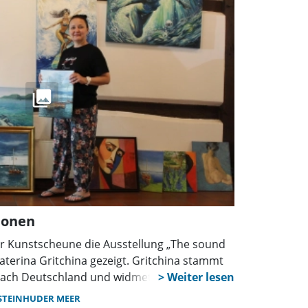
ionen
er Kunstscheune die Ausstellung „The sound
aterina Gritchina gezeigt. Gritchina stammt
nach Deutschland und widmet sich seitdem
In der Kunstscheune stellt sie zum ersten Mal
STEINHUDER MEER