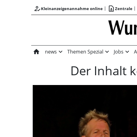
how_to_reg
contact_page
Kleinanzeigenannahme online
Zentrale
home
expand_more
expand_more
expand_more
news
Themen Spezial
Jobs
A
Der Inhalt 