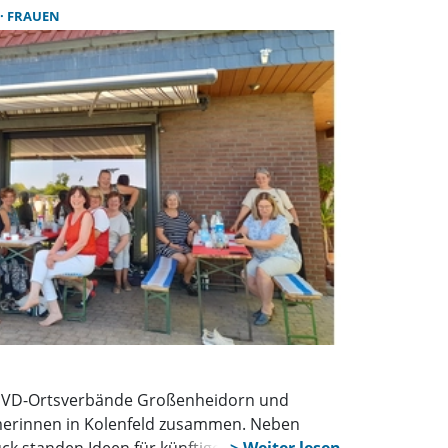
gesucht, damit die Vereinsarbeit weitergehen
FRAUEN
SoVD-Ortsverbände Großenheidorn und
erinnen in Kolenfeld zusammen. Neben