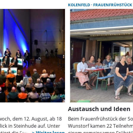
ungsmöglichkeiten
dringend eine Kassenwartin 
KOLENFELD
FRAUENFRÜHSTÜCK
kann.
Austausch und Ideen
woch, dem 12. August, ab 18
Beim Frauenfrühstück der 
ick in Steinhude auf. Unter
Wunstorf kamen 22 Teilnehm