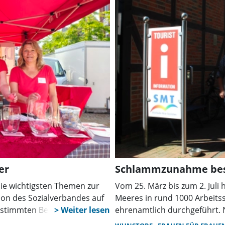
rwochenende.
aus.
er
Schlammzunahme bes
die wichtigsten Themen zur
Vom 25. März bis zum 2. Juli
on des Sozialverbandes auf
Meeres in rund 1000 Arbeit
n stimmten Besucher über
ehrenamtlich durchgeführt. 
das Gespräch mit den