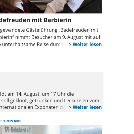
defreuden mit Barbierin
 gewandete Gästeführung „Badefreuden mit
bierin“ nimmt Besucher am 9. August mit auf
e unterhaltsame Reise durch die Geschichte
 Rehburgs. Barbierin Marie und ihr Gatte
ählen spannende Anekdoten aus dem
stigen Kurort und seinen berühmten Gästen.
WUNSTORF
BÜ
Ein Tag ge
dt am 14. August, um 17 Uhr die
Das Bürgerbü
soll geklönt, getrunken und Leckereien vom
diesem Tag mü
d internationalen Exponaten zu besuchen, von
Bürgerbüros b
beträgt 19 Euro pro Person, Getränke stehen
Freitag, den 1
, Graf-Wilhelm-Straße 3 und bei Noras
EHRENAMT