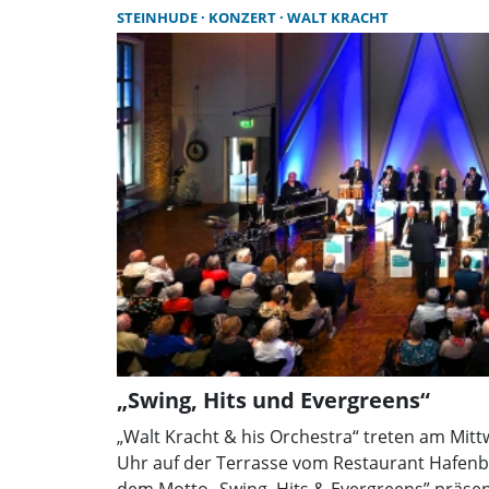
stärker zu bekämpfen und kommunale Handl
STEINHUDE
KONZERT
WALT KRACHT
konsequent zu nutzen.
„Swing, Hits und Evergreens“
„Walt Kracht & his Orchestra“ treten am Mitt
Uhr auf der Terrasse vom Restaurant Hafenbl