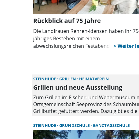
Rückblick auf 75 Jahre
Die Landfrauen Rehren-Idensen haben ihr 75
jähriges Bestehen mit einem
abwechslungsreichen Festabend gefeiert. 90
Gäste genossen Musik, eine historische
Modenschau und kulinarische Spezialitäten.
Auch Vertreter aus Politik und Landwirtschaf
würdigten das Engagement des Vereins.
STEINHUDE
GRILLEN
HEIMATVEREIN
Grillen und neue Ausstellung
Zum Grillen im Fischer- und Webermuseum mi
Ortsgemeinschaft Seeprovinz des Schaumburg
Grillbuffet gefuttert werden. Dazu gibt es d
klassischen Patchwork-Techniken bis hin zu 
zum Selbstkostenpreis bereit. Es wird um An
STEINHUDE
GRUNDSCHULE
GANZTAGSSCHULE
Blütenzauber, Bergstraße 7, Großenheidorn