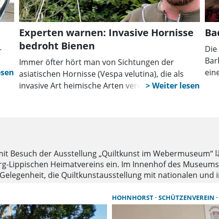
Experten warnen: Invasive Hornisse
Ba
bedroht Bienen
-
Die
Bar
Immer öfter hört man von Sichtungen der
ein
asiatischen Hornisse (Vespa velutina), die als
Bad
invasive Art heimische Arten verdrängt. Grund
erz
genug einmal mit Marcel Müller-Meißner zu
t
ein
sprechen. Er ist Wespenberater und
Hornissenberater in der Region Hannover und
im Landkreis Schaumburg.
t Besuch der Ausstellung „Quiltkunst im Webermuseum“ lä
-Lippischen Heimatvereins ein. Im Innenhof des Museums 
ie Gelegenheit, die Quiltkunstausstellung mit nationalen un
modernen künstlerischen Gestaltungen. Der Kostenbeitrag 
meldung gebeten, Teilnahmetickets können bei F. C. Behling
HOHNHORST
SCHÜTZENVEREIN
 erworben werden.