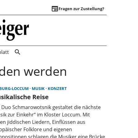
newspaper
Fragen zur Zustellung?
Startseite | Wunst
search
latt
unden werden
BURG-LOCCUM
MUSIK
KONZERT
sikalische Reise
 Duo Schmarowotsnik gestaltet die nächste
sik zur Einkehr“ im Kloster Loccum. Mit
en jiddischen Liedern, Einflüssen aus
opäischer Folklore und eigenen
positionen schlagen die Musiker eine Brücke