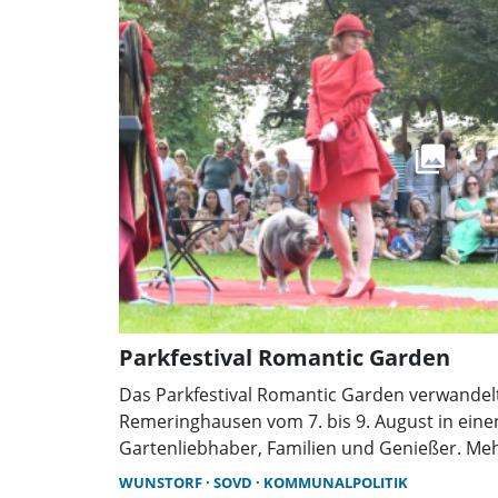
Parkfestival Romantic Garden
Das Parkfestival Romantic Garden verwandelt
Remeringhausen vom 7. bis 9. August in einen
Gartenliebhaber, Familien und Genießer. Mehr 
Musik, Parkführungen, Kunsthandwerk und z
WUNSTORF
SOVD
KOMMUNALPOLITIK