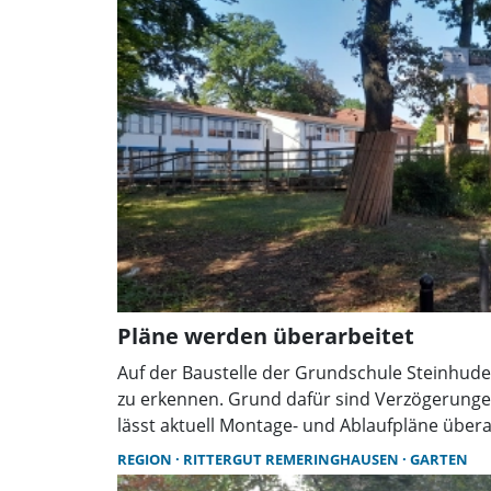
Pläne werden überarbeitet
Auf der Baustelle der Grundschule Steinhude
zu erkennen. Grund dafür sind Verzögerunge
lässt aktuell Montage- und Ablaufpläne übera
Folgen für den Zeitplan des ersten Bauabschni
REGION
RITTERGUT REMERINGHAUSEN
GARTEN