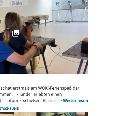
st hat erstmals am WOKI-Ferienspaß der
mmen. 17 Kinder erlebten einen
 Lichtpunktschießen, Blasrohrsport, Spielen
namtliche sorgten für eine intensive
STSCHEUNE