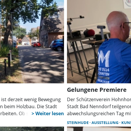
Gelungene Premiere
 ist derzeit wenig Bewegung
Der Schützenverein Hohnhor
n beim Holzbau. Die Stadt
Stadt Bad Nenndorf teilgeno
rbeiten. Ob sich daraus
abwechslungsreichen Tag mit
tts ergeben, ist noch offen.
und Experimenten. Zwölf Ehre
STEINHUDE
AUSSTELLUNG
KUN
Betreuung.