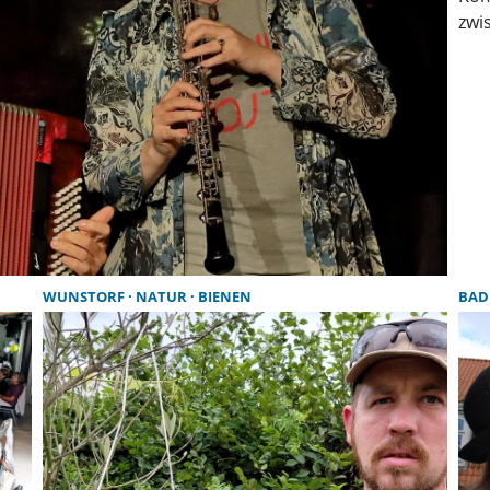
zwi
WUNSTORF
NATUR
BIENEN
BAD