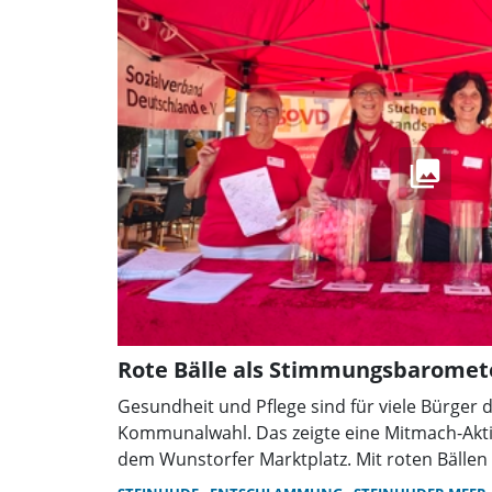
sorgen für ein abwechslungsreiches Somme
Rote Bälle als Stimmungsbaromet
Gesundheit und Pflege sind für viele Bürger 
Kommunalwahl. Das zeigte eine Mitmach-Akti
dem Wunstorfer Marktplatz. Mit roten Bälle
ihre politischen Prioritäten ab und suchten 