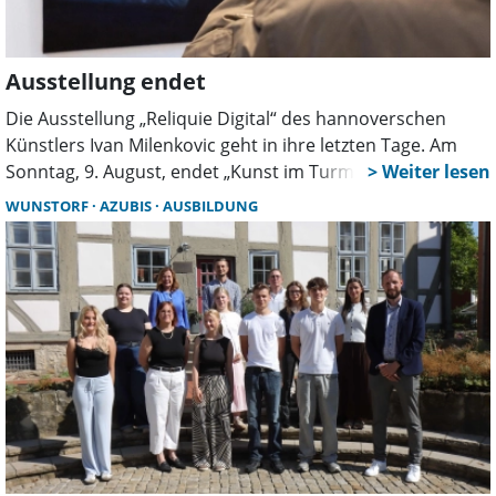
Ausstellung endet
Die Ausstellung „Reliquie Digital“ des hannoverschen
Künstlers Ivan Milenkovic geht in ihre letzten Tage. Am
Sonntag, 9. August, endet „Kunst im Turm und in der
Kirche“ mit einer Finissage in der Stadtkirche. Besucher
WUNSTORF
AZUBIS
AUSBILDUNG
können die Werke zuvor noch an mehreren Terminen
besichtigen.