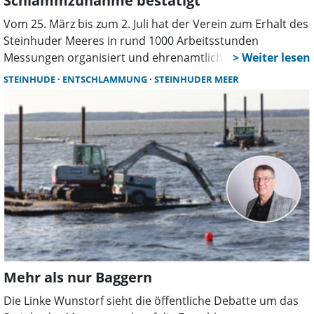
Schlammzunahme bestätigt
Vom 25. März bis zum 2. Juli hat der Verein zum Erhalt des
Steinhuder Meeres in rund 1000 Arbeitsstunden
Messungen organisiert und ehrenamtlich durchgeführt.
Nun wurden die Ergebnisse vorgestellt.
STEINHUDE
ENTSCHLAMMUNG
STEINHUDER MEER
Mehr als nur Baggern
Die Linke Wunstorf sieht die öffentliche Debatte um das