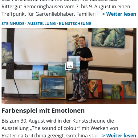
Rittergut Remeringhausen vom 7. bis 9. August in einen
Treffpunkt für Gartenliebhaber, Familien und Genießer.
Mehr als 130 Aussteller, Live-Musik, Parkführungen,
STEINHUDE
AUSSTELLUNG
KUNSTSCHEUNE
Kunsthandwerk und zahlreiche Mitmachaktionen sorgen
für ein abwechslungsreiches Sommerwochenende.
Farbenspiel mit Emotionen
Bis zum 30. August wird in der Kunstscheune die
Ausstellung „The sound of colour“ mit Werken von
Ekaterina Gritchina gezeigt. Gritchina stammt aus