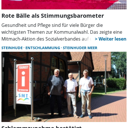
Rote Bälle als Stimmungsbarometer
Gesundheit und Pflege sind für viele Bürger die
wichtigsten Themen zur Kommunalwahl. Das zeigte eine
Mitmach-Aktion des Sozialverbandes auf dem Wunstorfer
Marktplatz. Mit roten Bällen stimmten Besucher über ihre
STEINHUDE
ENTSCHLAMMUNG
STEINHUDER MEER
politischen Prioritäten ab und suchten das Gespräch mit
den Ehrenamtlichen.