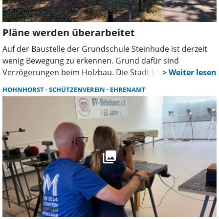
Pläne werden überarbeitet
Auf der Baustelle der Grundschule Steinhude ist derzeit
wenig Bewegung zu erkennen. Grund dafür sind
Verzögerungen beim Holzbau. Die Stadt lässt aktuell
Montage- und Ablaufpläne überarbeiten. Ob sich daraus
HOHNHORST
SCHÜTZENVEREIN
EHRENAMT
Folgen für den Zeitplan des ersten Bauabschnitts
ergeben, ist noch offen.