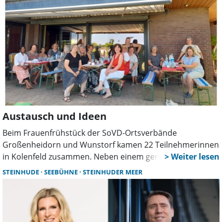
Austausch und Ideen
Beim Frauenfrühstück der SoVD-Ortsverbände
Großenheidorn und Wunstorf kamen 22 Teilnehmerinnen
in Kolenfeld zusammen. Neben einem gemeinsamen
Frühstück standen Ideen für künftige Veranstaltungen,
STEINHUDE
SEEBÜHNE
STEINHUDER MEER
Angebote für Frauen und Themen zur Kommunalwahl
2026 im Mittelpunkt.