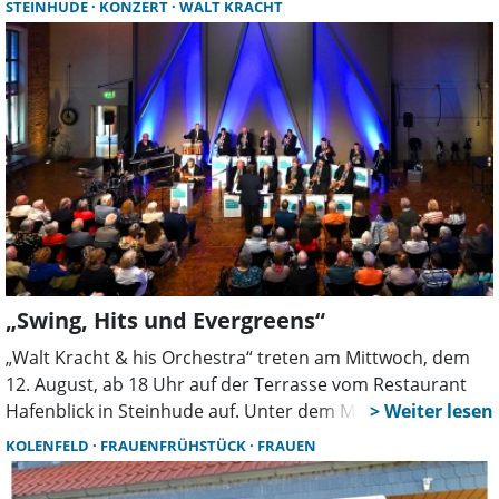
STEINHUDE
KONZERT
WALT KRACHT
dringend eine Kassenwartin gesucht, damit die
Vereinsarbeit weitergehen kann.
„Swing, Hits und Evergreens“
„Walt Kracht & his Orchestra“ treten am Mittwoch, dem
12. August, ab 18 Uhr auf der Terrasse vom Restaurant
Hafenblick in Steinhude auf. Unter dem Motto „Swing, Hits
& Evergreens” präsentiert die Formation ein vielseitiges
KOLENFELD
FRAUENFRÜHSTÜCK
FRAUEN
Musikprogramm, welches Generationen verbindet.