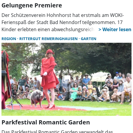
Gelungene Premiere
Der Schützenverein Hohnhorst hat erstmals am WOKI-
Ferienspaß der Stadt Bad Nenndorf teilgenommen. 17
Kinder erlebten einen abwechslungsreichen Tag mit
Lichtpunktschießen, Blasrohrsport, Spielen und
REGION
RITTERGUT REMERINGHAUSEN
GARTEN
Experimenten. Zwölf Ehrenamtliche sorgten für eine
intensive Betreuung.
Parkfestival Romantic Garden
Das Parkfestival Romantic Garden verwandelt das