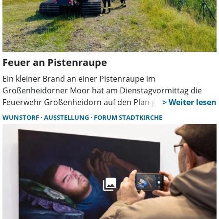
Feuer an Pistenraupe
Ein kleiner Brand an einer Pistenraupe im
Großenheidorner Moor hat am Dienstagvormittag die
Feuerwehr Großenheidorn auf den Plan gerufen. Dank
des umsichtigen Handelns des Fahrers und des schnellen
WUNSTORF
AUSSTELLUNG
FORUM STADTKIRCHE
Eingreifens der Einsatzkräfte konnte eine Ausbreitung des
Feuers verhindert werden.