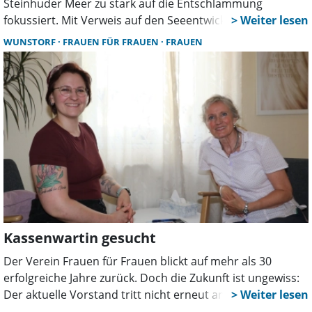
Steinhuder Meer zu stark auf die Entschlammung
fokussiert. Mit Verweis auf den Seeentwicklungsplan
fordert die Partei, die Ursachen der Verschlammung
WUNSTORF
FRAUEN FÜR FRAUEN
FRAUEN
stärker zu bekämpfen und kommunale
Handlungsmöglichkeiten konsequent zu nutzen.
Kassenwartin gesucht
Der Verein Frauen für Frauen blickt auf mehr als 30
erfolgreiche Jahre zurück. Doch die Zukunft ist ungewiss:
Der aktuelle Vorstand tritt nicht erneut an. Für fast alle
Posten gibt es bereits Interessentinnen. Jetzt wird