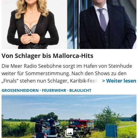
Von Schlager bis Mallorca-Hits
Die Meer Radio Seebühne sorgt im Hafen von Steinhude
weiter für Sommerstimmung. Nach den Shows zu den
„Finals“ stehen nun Schlager, Karibik-Feeling,
Partyklassiker und Mallorca-Hits auf dem Programm. Der
GROSSENHEIDORN
FEUERWEHR
BLAULICHT
Eintritt zu allen Musikabenden ist frei.