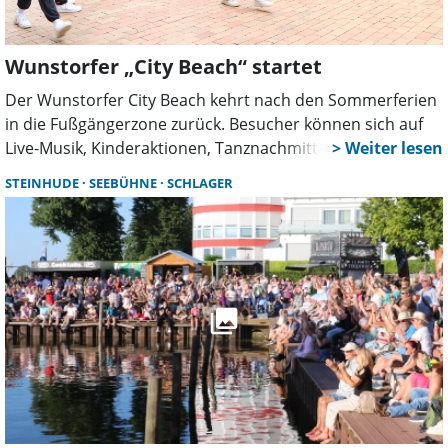
Wunstorfer „City Beach“ startet
Der Wunstorfer City Beach kehrt nach den Sommerferien
in die Fußgängerzone zurück. Besucher können sich auf
Live-Musik, Kinderaktionen, Tanznachmittage und weitere
Veranstaltungen freuen. Den Auftakt macht am 13.
STEINHUDE
SEEBÜHNE
SCHLAGER
August die Band „Von Hier – Die Band“.