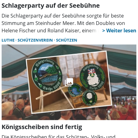
Schlagerparty auf der Seebühne
Die Schlagerparty auf der Seebühne sorgte für beste
Stimmung am Steinhuder Meer. Mit den Doubles von
Helene Fischer und Roland Kaiser, einem mitreißenden
DJ-Programm und einem beeindruckenden
LUTHE
SCHÜTZENVEREIN
SCHÜTZEN
Sonnenuntergang feierten die Besucher einen
gelungenen Sommerabend.
Königsscheiben sind fertig
Die Königsscheiben für das Schützen-, Volks- und