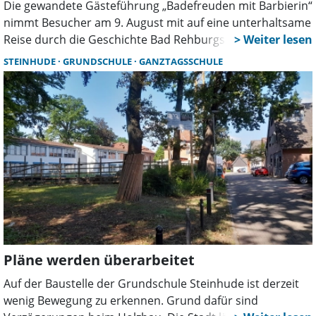
Die gewandete Gästeführung „Badefreuden mit Barbierin“
nimmt Besucher am 9. August mit auf eine unterhaltsame
Reise durch die Geschichte Bad Rehburgs. Barbierin
Marie und ihr Gatte erzählen spannende Anekdoten aus
STEINHUDE
GRUNDSCHULE
GANZTAGSSCHULE
dem einstigen Kurort und seinen berühmten Gästen.
Pläne werden überarbeitet
Auf der Baustelle der Grundschule Steinhude ist derzeit
wenig Bewegung zu erkennen. Grund dafür sind