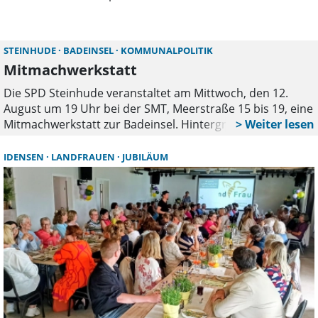
Kompositionen schlagen die Musiker eine Brücke
zwischen Tradition, Gegenwart und Zukunft.
STEINHUDE
BADEINSEL
KOMMUNALPOLITIK
Mitmachwerkstatt
Die SPD Steinhude veranstaltet am Mittwoch, den 12.
August um 19 Uhr bei der SMT, Meerstraße 15 bis 19, eine
Mitmachwerkstatt zur Badeinsel. Hintergrund ist, dass die
Badeinsel zwar ein wunderschöner Ort ist, aber
Infrastruktur und und verkehrliche Situation nicht mehr
IDENSEN
LANDFRAUEN
JUBILÄUM
dem heutigen Bedarf entsprechen.