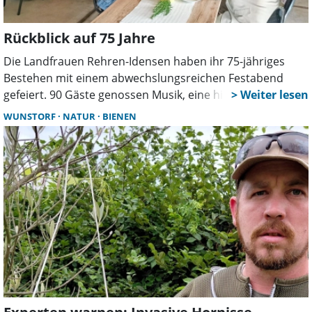
Rückblick auf 75 Jahre
Die Landfrauen Rehren-Idensen haben ihr 75-jähriges
Bestehen mit einem abwechslungsreichen Festabend
gefeiert. 90 Gäste genossen Musik, eine historische
Modenschau und kulinarische Spezialitäten. Auch
WUNSTORF
NATUR
BIENEN
Vertreter aus Politik und Landwirtschaft würdigten das
Engagement des Vereins.