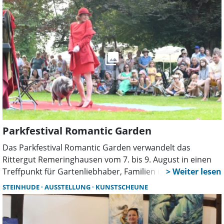
intensive Betreuung.
Parkfestival Romantic Garden
Das Parkfestival Romantic Garden verwandelt das
Rittergut Remeringhausen vom 7. bis 9. August in einen
Treffpunkt für Gartenliebhaber, Familien und Genießer.
Mehr als 130 Aussteller, Live-Musik, Parkführungen,
STEINHUDE
AUSSTELLUNG
KUNSTSCHEUNE
Kunsthandwerk und zahlreiche Mitmachaktionen sorgen
für ein abwechslungsreiches Sommerwochenende.