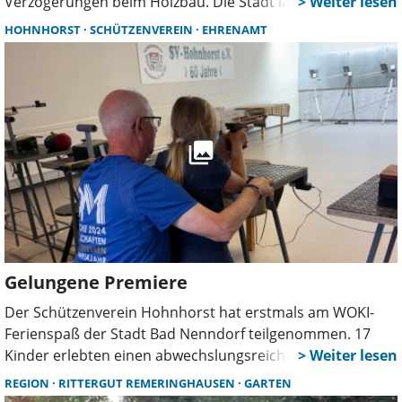
Verzögerungen beim Holzbau. Die Stadt lässt aktuell
Montage- und Ablaufpläne überarbeiten. Ob sich daraus
HOHNHORST
SCHÜTZENVEREIN
EHRENAMT
Folgen für den Zeitplan des ersten Bauabschnitts
ergeben, ist noch offen.
Gelungene Premiere
Der Schützenverein Hohnhorst hat erstmals am WOKI-
Ferienspaß der Stadt Bad Nenndorf teilgenommen. 17
Kinder erlebten einen abwechslungsreichen Tag mit
Lichtpunktschießen, Blasrohrsport, Spielen und
REGION
RITTERGUT REMERINGHAUSEN
GARTEN
Experimenten. Zwölf Ehrenamtliche sorgten für eine