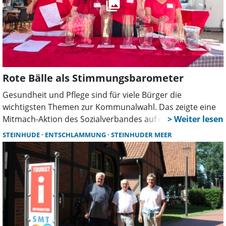
Rote Bälle als Stimmungsbarometer
Gesundheit und Pflege sind für viele Bürger die
wichtigsten Themen zur Kommunalwahl. Das zeigte eine
Mitmach-Aktion des Sozialverbandes auf dem Wunstorfer
Marktplatz. Mit roten Bällen stimmten Besucher über ihre
STEINHUDE
ENTSCHLAMMUNG
STEINHUDER MEER
politischen Prioritäten ab und suchten das Gespräch mit
den Ehrenamtlichen.