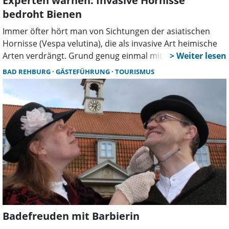
Experten warnen: Invasive Hornisse
bedroht Bienen
Immer öfter hört man von Sichtungen der asiatischen
Hornisse (Vespa velutina), die als invasive Art heimische
Arten verdrängt. Grund genug einmal mit Marcel Müller-
Meißner zu sprechen. Er ist Wespenberater und
BAD REHBURG
GÄSTEFÜHRUNG
TOURISMUS
Hornissenberater in der Region Hannover und im
Landkreis Schaumburg.
Badefreuden mit Barbierin