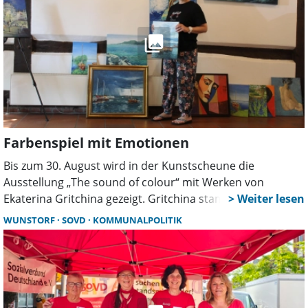
Farbenspiel mit Emotionen
Bis zum 30. August wird in der Kunstscheune die
Ausstellung „The sound of colour“ mit Werken von
Ekaterina Gritchina gezeigt. Gritchina stammt aus
Russland. 2023 kam sie nach Deutschland und widmet
WUNSTORF
SOVD
KOMMUNALPOLITIK
sich seitdem hauptberuflich der Malerei. In der
Kunstscheune stellt sie zum ersten Mal aus.