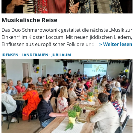
Musikalische Reise
Das Duo Schmarowotsnik gestaltet die nächste „Musik zur
Einkehr“ im Kloster Loccum. Mit neuen jiddischen Liedern,
Einflüssen aus europäischer Folklore und eigenen
Kompositionen schlagen die Musiker eine Brücke
IDENSEN
LANDFRAUEN
JUBILÄUM
zwischen Tradition, Gegenwart und Zukunft.