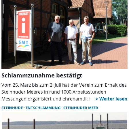
den Ehrenamtlichen.
Schlammzunahme bestätigt
Vom 25. März bis zum 2. Juli hat der Verein zum Erhalt des
Steinhuder Meeres in rund 1000 Arbeitsstunden
Messungen organisiert und ehrenamtlich durchgeführt.
Nun wurden die Ergebnisse vorgestellt.
STEINHUDE
ENTSCHLAMMUNG
STEINHUDER MEER