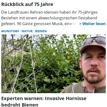
Rückblick auf 75 Jahre
Die Landfrauen Rehren-Idensen haben ihr 75-jähriges
Bestehen mit einem abwechslungsreichen Festabend
gefeiert. 90 Gäste genossen Musik, eine historische
Modenschau und kulinarische Spezialitäten. Auch
WUNSTORF
NATUR
BIENEN
Vertreter aus Politik und Landwirtschaft würdigten das
Engagement des Vereins.
Experten warnen: Invasive Hornisse
bedroht Bienen