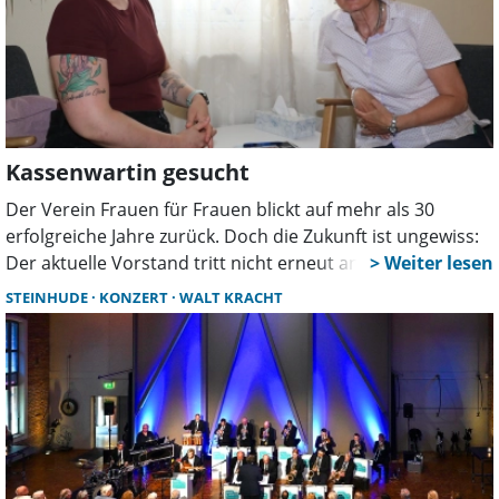
Kassenwartin gesucht
Der Verein Frauen für Frauen blickt auf mehr als 30
erfolgreiche Jahre zurück. Doch die Zukunft ist ungewiss:
Der aktuelle Vorstand tritt nicht erneut an. Für fast alle
Posten gibt es bereits Interessentinnen. Jetzt wird
STEINHUDE
KONZERT
WALT KRACHT
dringend eine Kassenwartin gesucht, damit die
Vereinsarbeit weitergehen kann.