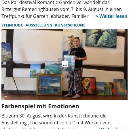
Das Parkfestival Romantic Garden verwandelt das
Rittergut Remeringhausen vom 7. bis 9. August in einen
Treffpunkt für Gartenliebhaber, Familien und Genießer.
Mehr als 130 Aussteller, Live-Musik, Parkführungen,
STEINHUDE
AUSSTELLUNG
KUNSTSCHEUNE
Kunsthandwerk und zahlreiche Mitmachaktionen sorgen
für ein abwechslungsreiches Sommerwochenende.
Farbenspiel mit Emotionen
Bis zum 30. August wird in der Kunstscheune die
Ausstellung „The sound of colour“ mit Werken von