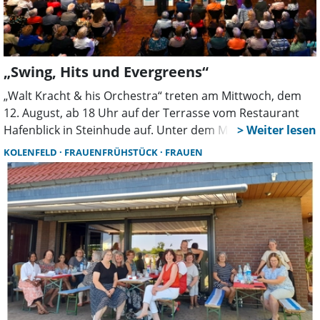
„Swing, Hits und Evergreens“
„Walt Kracht & his Orchestra“ treten am Mittwoch, dem
12. August, ab 18 Uhr auf der Terrasse vom Restaurant
Hafenblick in Steinhude auf. Unter dem Motto „Swing, Hits
& Evergreens” präsentiert die Formation ein vielseitiges
KOLENFELD
FRAUENFRÜHSTÜCK
FRAUEN
Musikprogramm, welches Generationen verbindet.