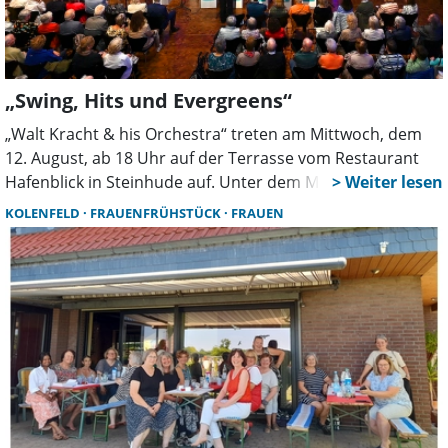
„Swing, Hits und Evergreens“
„Walt Kracht & his Orchestra“ treten am Mittwoch, dem
12. August, ab 18 Uhr auf der Terrasse vom Restaurant
Hafenblick in Steinhude auf. Unter dem Motto „Swing, Hits
& Evergreens” präsentiert die Formation ein vielseitiges
KOLENFELD
FRAUENFRÜHSTÜCK
FRAUEN
Musikprogramm, welches Generationen verbindet.