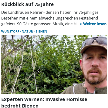
Rückblick auf 75 Jahre
Die Landfrauen Rehren-Idensen haben ihr 75-jähriges
Bestehen mit einem abwechslungsreichen Festabend
gefeiert. 90 Gäste genossen Musik, eine historische
Modenschau und kulinarische Spezialitäten. Auch
WUNSTORF
NATUR
BIENEN
Vertreter aus Politik und Landwirtschaft würdigten das
Engagement des Vereins.
Experten warnen: Invasive Hornisse
bedroht Bienen