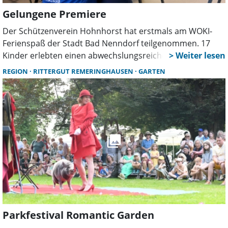
Gelungene Premiere
Der Schützenverein Hohnhorst hat erstmals am WOKI-
Ferienspaß der Stadt Bad Nenndorf teilgenommen. 17
Kinder erlebten einen abwechslungsreichen Tag mit
Lichtpunktschießen, Blasrohrsport, Spielen und
REGION
RITTERGUT REMERINGHAUSEN
GARTEN
Experimenten. Zwölf Ehrenamtliche sorgten für eine
intensive Betreuung.
Parkfestival Romantic Garden