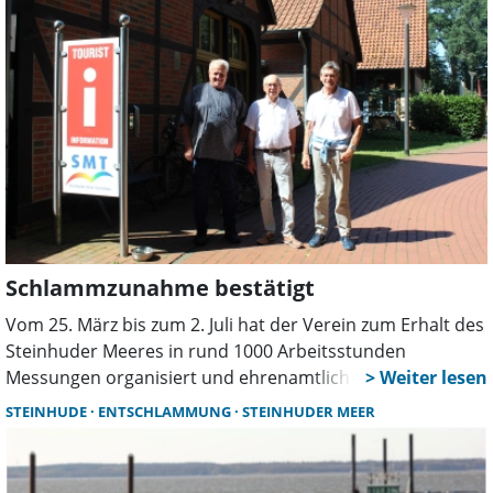
den Ehrenamtlichen.
Schlammzunahme bestätigt
Vom 25. März bis zum 2. Juli hat der Verein zum Erhalt des
Steinhuder Meeres in rund 1000 Arbeitsstunden
Messungen organisiert und ehrenamtlich durchgeführt.
Nun wurden die Ergebnisse vorgestellt.
STEINHUDE
ENTSCHLAMMUNG
STEINHUDER MEER