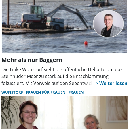
Mehr als nur Baggern
Die Linke Wunstorf sieht die öffentliche Debatte um das
Steinhuder Meer zu stark auf die Entschlammung
fokussiert. Mit Verweis auf den Seeentwicklungsplan
fordert die Partei, die Ursachen der Verschlammung
WUNSTORF
FRAUEN FÜR FRAUEN
FRAUEN
stärker zu bekämpfen und kommunale
Handlungsmöglichkeiten konsequent zu nutzen.