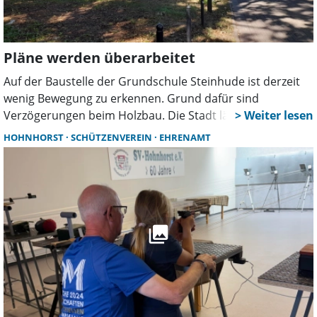
Großenheidorn erworben werden.
Pläne werden überarbeitet
Auf der Baustelle der Grundschule Steinhude ist derzeit
wenig Bewegung zu erkennen. Grund dafür sind
Verzögerungen beim Holzbau. Die Stadt lässt aktuell
Montage- und Ablaufpläne überarbeiten. Ob sich daraus
HOHNHORST
SCHÜTZENVEREIN
EHRENAMT
Folgen für den Zeitplan des ersten Bauabschnitts
ergeben, ist noch offen.