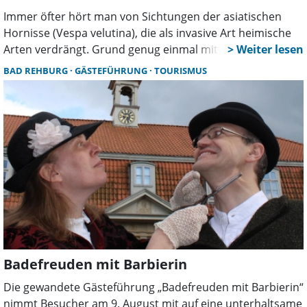
Immer öfter hört man von Sichtungen der asiatischen
Hornisse (Vespa velutina), die als invasive Art heimische
Arten verdrängt. Grund genug einmal mit Marcel Müller-
Meißner zu sprechen. Er ist Wespenberater und
BAD REHBURG
GÄSTEFÜHRUNG
TOURISMUS
Hornissenberater in der Region Hannover und im
Landkreis Schaumburg.
Badefreuden mit Barbierin
Die gewandete Gästeführung „Badefreuden mit Barbierin“
nimmt Besucher am 9. August mit auf eine unterhaltsame