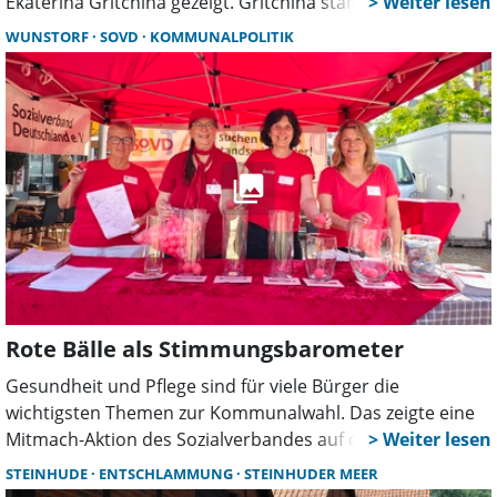
Ekaterina Gritchina gezeigt. Gritchina stammt aus
Russland. 2023 kam sie nach Deutschland und widmet
WUNSTORF
SOVD
KOMMUNALPOLITIK
sich seitdem hauptberuflich der Malerei. In der
Kunstscheune stellt sie zum ersten Mal aus.
Rote Bälle als Stimmungsbarometer
Gesundheit und Pflege sind für viele Bürger die
wichtigsten Themen zur Kommunalwahl. Das zeigte eine
Mitmach-Aktion des Sozialverbandes auf dem Wunstorfer
Marktplatz. Mit roten Bällen stimmten Besucher über ihre
STEINHUDE
ENTSCHLAMMUNG
STEINHUDER MEER
politischen Prioritäten ab und suchten das Gespräch mit