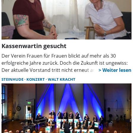
Kassenwartin gesucht
Der Verein Frauen für Frauen blickt auf mehr als 30
erfolgreiche Jahre zurück. Doch die Zukunft ist ungewiss:
Der aktuelle Vorstand tritt nicht erneut an. Für fast alle
Posten gibt es bereits Interessentinnen. Jetzt wird
STEINHUDE
KONZERT
WALT KRACHT
dringend eine Kassenwartin gesucht, damit die
Vereinsarbeit weitergehen kann.