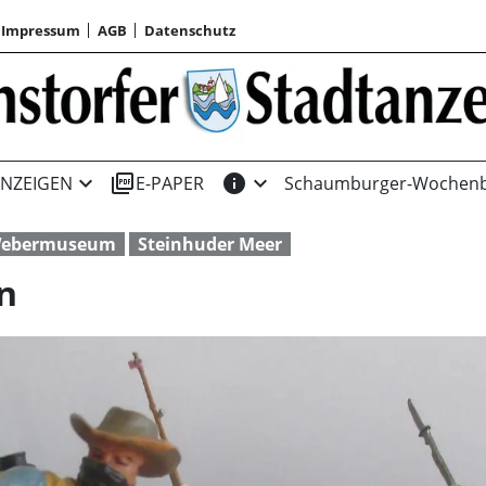
Impressum
AGB
Datenschutz
expand_more
picture_as_pdf
info
expand_more
NZEIGEN
E-PAPER
Schaumburger-Wochenb
 Webermuseum
Steinhuder Meer
n