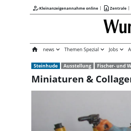
how_to_reg
contact_page
Kleinanzeigenannahme online
Zentrale
home
expand_more
expand_more
expand_more
news
Themen Spezial
Jobs
A
Steinhude
Ausstellung
Fischer- und
Miniaturen & Collage