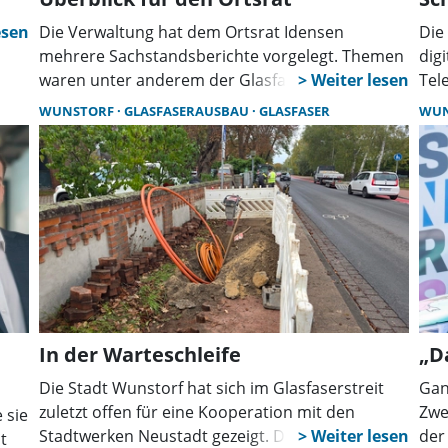
Die Verwaltung hat dem Ortsrat Idensen
Die
mehrere Sachstandsberichte vorgelegt. Themen
dig
waren unter anderem der Glasfaserausbau, die
Tel
Nutzung eines Serviceraums in der
lei
WUNSTORF
GLASFASERAUSBAU
GLASFASER
WU
Mehrzweckhalle, die neue E-Ladesäule,
Ape
Verkehrsregelungen sowie die
sol
Krötenwanderung.
zuk
wer
e
In der Warteschleife
„D
Die Stadt Wunstorf hat sich im Glasfaserstreit
Gan
zuletzt offen für eine Kooperation mit den
Zwe
 sie
Stadtwerken Neustadt gezeigt. Doch bei
der
t