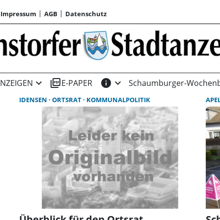
Impressum
AGB
Datenschutz
expand_more
picture_as_pdf
info
expand_more
NZEIGEN
E-PAPER
Schaumburger-Wochenb
IDENSEN
ORTSRAT
KOMMUNALPOLITIK
APE
Überblick für den Ortsrat
Sc