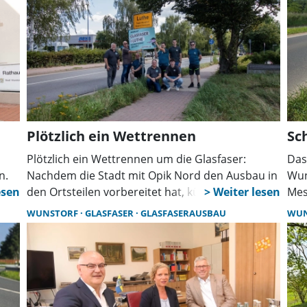
pik
wei
Plötzlich ein Wettrennen
Sc
Plötzlich ein Wettrennen um die Glasfaser:
Das
n.
Nachdem die Stadt mit Opik Nord den Ausbau in
Wun
,
den Ortsteilen vorbereitet hat, kündigt nun auch
Mes
um
Rasannnt von den Stadtwerken Neustadt eigene
Gro
WUNSTORF
GLASFASER
GLASFASERAUSBAU
WU
Ausbaupläne an, ohne Quote, aber mit mehr
Gla
Tempo.
Aus
Bür
Vor
Sch
mitt