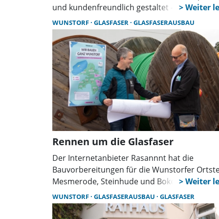
und kundenfreundlich gestaltet – von
rechtssicheren Verträgen über seriöse Bera
WUNSTORF
GLASFASER
GLASFASERAUSBAU
bis hin zu kostenlosen Hausanschlüssen
während der Bauphase.
Rennen um die Glasfaser
Der Internetanbieter Rasannnt hat die
Bauvorbereitungen für die Wunstorfer Ortste
Mesmerode, Steinhude und Bokeloh sowie Te
der Kernstadt gestartet. Dafür sind
WUNSTORF
GLASFASERAUSBAU
GLASFASER
entsprechende Bauanträge bei der Stadt gest
worden. Dort wird nun gewissenhaft geprüft.