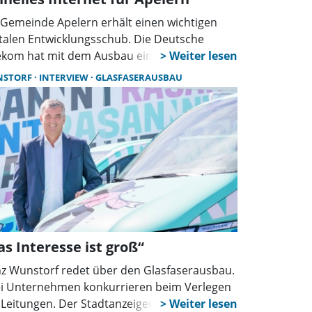
 Gemeinde Apelern erhält einen wichtigen
italen Entwicklungsschub. Die Deutsche
ekom hat mit dem Ausbau eines
stungsfähigen Glasfasernetzes im Ortsteil
NSTORF
INTERVIEW
GLASFASERAUSBAU
lern begonnen. Insgesamt 447 Adressen
len erschlossen und damit 675 Haushalte mit
unftssicherem Glasfaser-Internet versorgt
den.
as Interesse ist groß“
z Wunstorf redet über den Glasfaserausbau.
i Unternehmen konkurrieren beim Verlegen
 Leitungen. Der Stadtanzeiger hat mit beiden