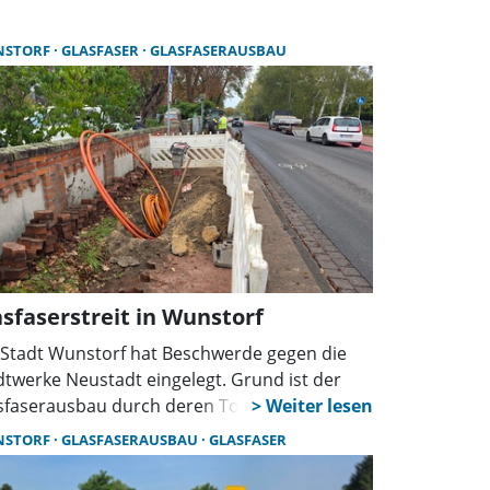
prochen. Lesen Sie hier das Gespräch mit
 Geschäftsführer der Stadtwerke Neustadt
NSTORF
GLASFASER
GLASFASERAUSBAU
sannnt), Dieter Lindauer.
asfaserstreit in Wunstorf
 Stadt Wunstorf hat Beschwerde gegen die
dtwerke Neustadt eingelegt. Grund ist der
sfaserausbau durch deren Tochter Rasannnt,
 aus Sicht der Stadt die gemeinsame
NSTORF
GLASFASERAUSBAU
GLASFASER
einbarung mit Opik unterläuft. Die Stadt
ät sich auch mit ihrem Anwalt über das