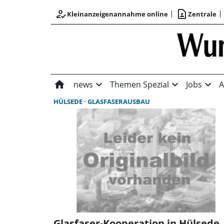
how_to_reg
contact_page
Kleinanzeigenannahme online
Zentrale
home
expand_more
expand_more
expand_more
news
Themen Spezial
Jobs
A
HÜLSEDE
GLASFASERAUSBAU
Glasfaser-Kooperation in Hülsede