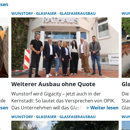
Wunstorfs Nachbarn bestehen Zweifel, wie ernst
ges
es der Verwaltung damit tatsächlich ist. Von
dem
tung
WUNSTORF
GLASFASER
GLASFASERAUSBAU
WU
echter Zusammenarbeit könne noch keine Rede
(Ra
sein.
Weiterer Ausbau ohne Quote
Gl
Wunstorf wird Gigacity – jetzt auch in der
Die
ile
Kernstadt: So lautet das Versprechen von OPIK.
Sta
ile
Das Unternehmen will das Glasfasernetz
Gla
erweitern. Sprecherin Nicole Holländer erklärt
der
WUNSTORF
GLASFASER
GLASFASERAUSBAU
WU
ellt
den Ausbau und betont: Fairer Wettbewerb und
Ver
offene Netze sind Teil der Strategie.
ber