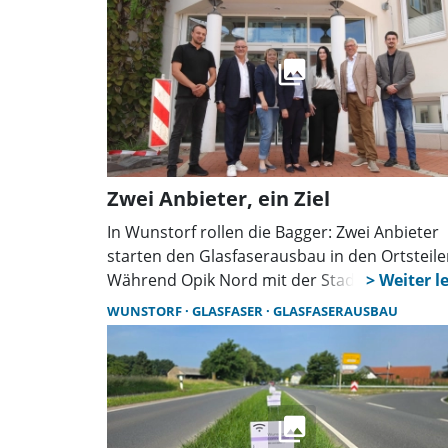
Unterdessen wehrt sich das Unternehmen O
gegen Vorwürfe.
Zwei Anbieter, ein Ziel
In Wunstorf rollen die Bagger: Zwei Anbieter
starten den Glasfaserausbau in den Ortsteile
Während Opik Nord mit der Stadt kooperiert
setzt Rasannnt ebenfalls erste Anschlüsse, z
WUNSTORF
GLASFASER
GLASFASERAUSBAU
Ärger des Bürgermeisters, der parallele
Bauarbeiten eigentlich vermeiden will.