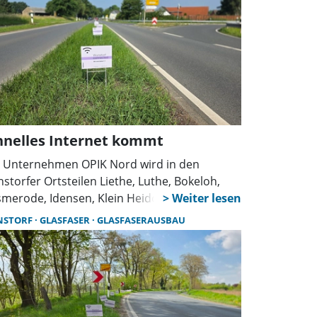
tere Vorgehen.
hnelles Internet kommt
 Unternehmen OPIK Nord wird in den
storfer Ortsteilen Liethe, Luthe, Bokeloh,
merode, Idensen, Klein Heidorn,
ßenheidorn, Steinhude und Kolenfeld
NSTORF
GLASFASER
GLASFASERAUSBAU
sfaseranschlüsse verlegen. Möglich wird der
bau durch das große Interesse der
gerinnen und Bürger während der
vermarktungsphase, wie Sprecherin Anja
neider auf Anfrage des Stadtanzeigers
eilt.