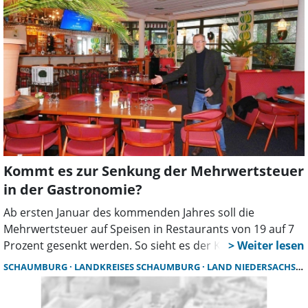
Niedersachsen.
Kommt es zur Senkung der Mehrwertsteuer
in der Gastronomie?
Ab ersten Januar des kommenden Jahres soll die
Mehrwertsteuer auf Speisen in Restaurants von 19 auf 7
Prozent gesenkt werden. So sieht es der Koalitionsvertrag
der Bundesregierung vor. Im Endspurt, vor
SCHAUMBURG
LANDKREISES SCHAUMBURG
LAND NIEDERSACHSEN
entscheidenden Abstimmungen dazu, grätscht
Niedersachsens Finanzminister Gerald Heere (Grüne) mit