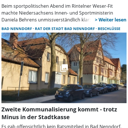
Beim sportpolitischen Abend im Rintelner Weser-Fit
machte Niedersachsens Innen- und Sportministerin
Daniela Behrens unmissverständlich klar: Sportvereine
sind viel mehr als nur Hallenböden und Waschbeton-
BAD NENNDORF
RAT DER STADT BAD NENNDORF
BESCHLÜSSE
Umkleiden. Sie sind der soziale Klebstoff unseres Landes,
Motoren für Integration und die Keimzelle unserer
Demokratie.
Zweite Kommunalisierung kommt - trotz
Minus in der Stadtkasse
Es gab offensichtlich kein Ratsmitglied in Bad Nenndorf,