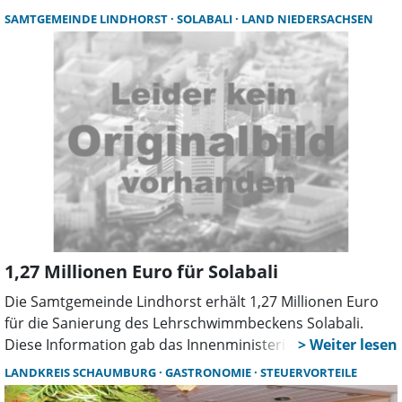
Deutschkursen im ganzen Land zu sichern.
SAMTGEMEINDE LINDHORST
SOLABALI
LAND NIEDERSACHSEN
1,27 Millionen Euro für Solabali
Die Samtgemeinde Lindhorst erhält 1,27 Millionen Euro
für die Sanierung des Lehrschwimmbeckens Solabali.
Diese Information gab das Innenministerium bekannt. Die
Summe stammt aus dem
LANDKREIS SCHAUMBURG
GASTRONOMIE
STEUERVORTEILE
Sportstätteninvestitionsprogramm des Landes