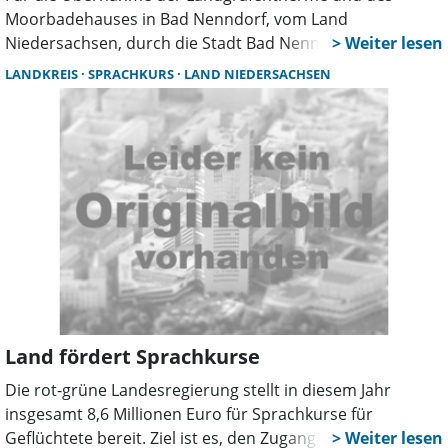
Moorbadehauses in Bad Nenndorf, vom Land
Niedersachsen, durch die Stadt Bad Nenndorf, ist der
Weg durch ein klares und mehrheitliches Votum durch
LANDKREIS
SPRACHKURS
LAND NIEDERSACHSEN
den Rat der Stadt frei. Die Übernahme beinhaltet auch die
Sole-Infrastruktur und Moorabbauflächen, sowie die
technischen Anlagen zur Förderung und Verteilung dieser
Heilmittel. Ein wesentlicher Schritt im Rahmen der
zweiten Kommunalisierung von Landeseinrichtungen im
Staatsbad ist damit erreicht.
Land fördert Sprachkurse
Die rot-grüne Landesregierung stellt in diesem Jahr
insgesamt 8,6 Millionen Euro für Sprachkurse für
Geflüchtete bereit. Ziel ist es, den Zugang zu passgenauen