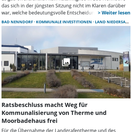
das sich in der jüngsten Sitzung nicht im Klaren darüber
war, welche bedeutungsvolle Entscheidung sie zu treffen
hätten. Schließlich ging es um nichts Geringeres, als um
BAD NENNDORF
KOMMUNALE INVESTITIONEN
LAND NIEDERSACHSEN
die zweite teilweise Übernahme des Staatsbades Bad
Nenndorf durch die Stadt Bad Nenndorf vom Land
Niedersachsen.
Ratsbeschluss macht Weg für
Kommunalisierung von Therme und
Moorbadehaus frei
Für die Übernahme der Landgrafentherme und des