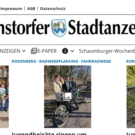
Impressum
AGB
Datenschutz
expand_more
picture_as_pdf
info
expand_more
NZEIGEN
E-PAPER
Schaumburger-Wochenb
RODENBERG
RADWEGEPLANUNG
FAHRRADWEGE
ROD
Jugendbeiräte ringen um
Ju