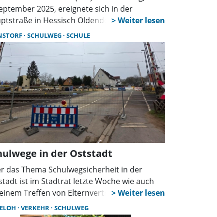
September 2025, ereignete sich in der
ptstraße in Hessisch Oldendorf ein Unfall,
 dem ein sechsjähriges Mädchen mit einem
NSTORF
SCHULWEG
SCHULE
 kollidierte. Das Kind wurde dabei verletzt.
h bisherigen Erkenntnissen fuhr eine 46-
rige Frau aus Bad Eilsen mit ihrem VW gegen
10 Uhr auf der Hauptstraße in Richtung
inenwieden.
hulwege in der Oststadt
r das Thema Schulwegsicherheit in der
stadt ist im Stadtrat letzte Woche wie auch
 einem Treffen von Elternvertretern und dem
hdienst Schulen zu Beginn dieser Woche
ELOH
VERKEHR
SCHULWEG
kutiert worden. Sorge bereitet die Schließung