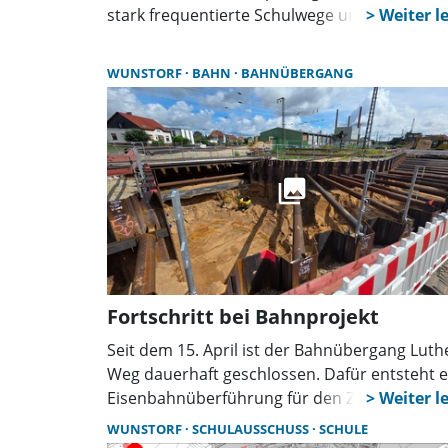
stark frequentierte Schulwege und
Fußgängerüberwege. Die Regelung gilt
abschnittsweise und wird durch Markierung
WUNSTORF
BAHN
BAHNÜBERGANG
sowie Smiley-Tafeln unterstützt. Ein
Verkehrsversuch ist geplant.
Fortschritt bei Bahnprojekt
Seit dem 15. April ist der Bahnübergang Luth
Weg dauerhaft geschlossen. Dafür entsteht e
Eisenbahnüberführung für den Zugverkehr
sowie eine Personenunterführung mit Ramp
WUNSTORF
SCHULAUSSCHUSS
SCHULE
für den Fuß- und Radverkehr. Vor Ort kann 