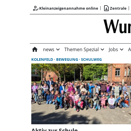
how_to_reg
contact_page
Kleinanzeigenannahme online
Zentrale
home
expand_more
expand_more
expand_more
news
Themen Spezial
Jobs
A
KOLENFELD
BEWEGUNG
SCHULWEG
Aktiv zur Schule