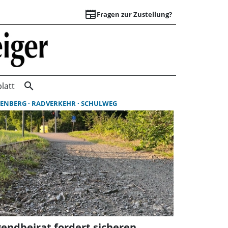
newspaper
Fragen zur Zustellung?
Suchergebnisse | 
search
latt
ENBERG
RADVERKEHR
SCHULWEG
gendbeirat fordert sicheren