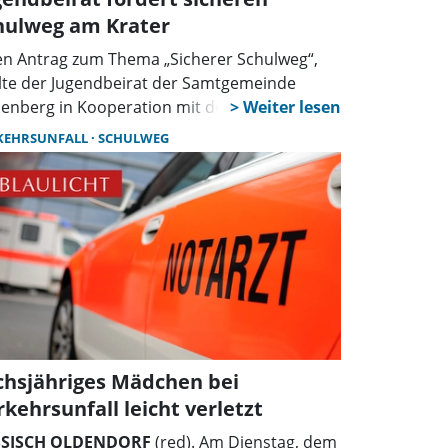
hulweg am Krater
en Antrag zum Thema „Sicherer Schulweg“,
llte der Jugendbeirat der Samtgemeinde
enberg in Kooperation mit dem
endgremium der Samtgemeinde Nenndorf,
KEHRSUNFALL
SCHULWEG
die Verwaltung der Stadt Rodenberg und der
tgemeinde, der in der jüngsten Sitzung des
ausschusses behandelt wurde.
chsjähriges Mädchen bei
rkehrsunfall leicht verletzt
SSISCH OLDENDORF
(red). Am Dienstag, dem