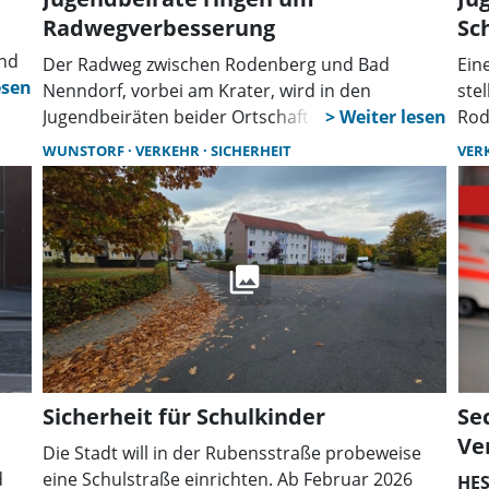
Radwegverbesserung
Sc
und
Der Radweg zwischen Rodenberg und Bad
Ein
n
Nenndorf, vorbei am Krater, wird in den
ste
ln
Jugendbeiräten beider Ortschaften
Rod
großgeschrieben. Beide Jugendbeiräte haben
Jug
WUNSTORF
VERKEHR
SICHERHEIT
VER
bereits vor rund sechs Jahren politische
an 
Anfragen zu diesem Radweg angestoßen. Bis zu
Sam
2.000 Radfahrer nutzen diese Wegführung
Bau
täglich.
Sicherheit für Schulkinder
Se
Ve
Die Stadt will in der Rubensstraße probeweise
d
eine Schulstraße einrichten. Ab Februar 2026
HE