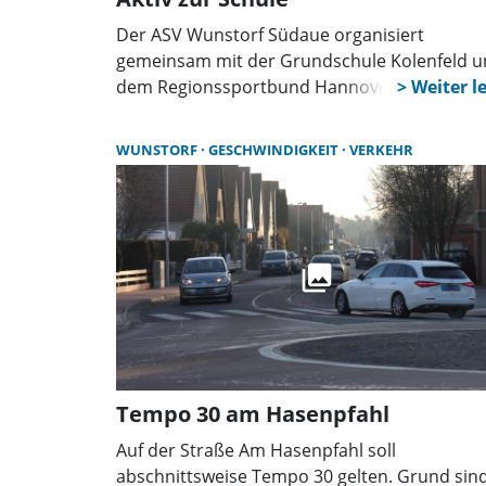
Der ASV Wunstorf Südaue organisiert
gemeinsam mit der Grundschule Kolenfeld 
dem Regionssportbund Hannover erneut de
Bewegungspass. Noch bis zum 5. Juni samme
Schüler Unterschriften für aktive Schulwege.
WUNSTORF
GESCHWINDIGKEIT
VERKEHR
Klassen können Preise gewinnen.
Tempo 30 am Hasenpfahl
Auf der Straße Am Hasenpfahl soll
abschnittsweise Tempo 30 gelten. Grund sin