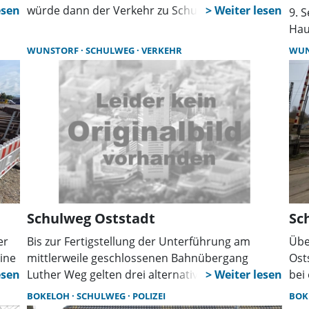
würde dann der Verkehr zu Schulbeginn und -
9. 
ende eingeschränkt. Ziel ist mehr Sicherheit für
Hau
en
Kinder. Zusätzlich ist geplant, den
bei
WUNSTORF
SCHULWEG
VERKEHR
WU
Kreuzungsbereich zur Rembrandtstraße baulich
Pkw
zu verengen.
Nac
jäh
13:
Kle
Schulweg Oststadt
Sc
er
Bis zur Fertigstellung der Unterführung am
Übe
ine
mittlerweile geschlossenen Bahnübergang
Ost
Luther Weg gelten drei alternative
bei
en
Schulwegrouten. Die Variante Hochstraße wird
Fac
BOKELOH
SCHULWEG
POLIZEI
BOK
man
kaum genutzt, wie die Stadt nun beobachtet hat.
dis