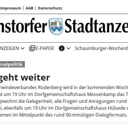
Impressum
AGB
Datenschutz
expand_more
picture_as_pdf
info
expand_more
NZEIGEN
E-PAPER
Schaumburger-Wochenb
alpolitik
geht weiter
meindeverbandes Rodenberg wird in der kommenden Woche 
steht um 19 Uhr im Dorfgemeinschaftshaus Messenkamp das T
wohnt die Gelegenheit, alle Fragen und Anregungen rund
li, ebenfalls um 19 Uhr im Dorfgemeinschaftshaus Hülsede s
emen im Mittelpunkt des rund 90-minütigen Dialogformats.