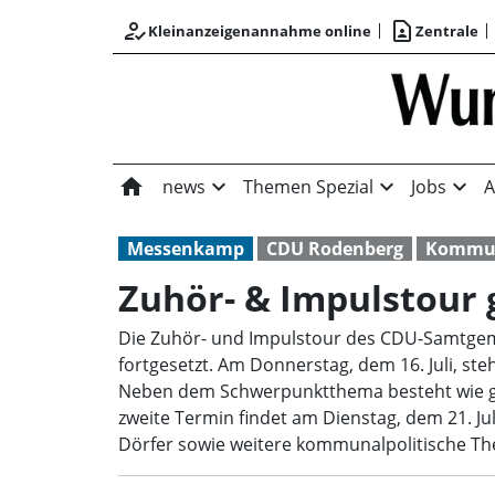
how_to_reg
contact_page
Kleinanzeigenannahme online
Zentrale
home
expand_more
expand_more
expand_more
news
Themen Spezial
Jobs
A
Messenkamp
CDU Rodenberg
Kommun
Zuhör- & Impulstour 
Die Zuhör- und Impulstour des CDU-Samtge
fortgesetzt. Am Donnerstag, dem 16. Juli, 
Neben dem Schwerpunktthema besteht wie ge
zweite Termin findet am Dienstag, dem 21. Ju
Dörfer sowie weitere kommunalpolitische Th