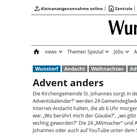
how_to_reg
contact_page
Kleinanzeigenannahme online
Zentrale
home
expand_more
expand_more
expand_more
news
Themen Spezial
Jobs
A
Wunstorf
Andacht
Weihnachten
Ad
Advent anders
Die Kirchengemeinde St. Johannes sorgt in d
Adventskalender!“ werden 24 Gemeindegliede
Internet-Andacht halten, die ab 6 Uhr morge
wie: „Wo berührt mich der Glaube?“, „wo gibt 
wichtig geworden?“ Die 24 „Mitmacher“ und An
Johannes oder auch auf YouTube unter dem St