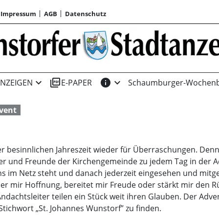
Impressum
AGB
Datenschutz
expand_more
picture_as_pdf
info
expand_more
NZEIGEN
E-PAPER
Schaumburger-Wochenb
vent
er besinnlichen Jahreszeit wieder für Überraschungen. Denn
r und Freunde der Kirchengemeinde zu jedem Tag in der Ad
ns im Netz steht und danach jederzeit eingesehen und mitg
er mir Hoffnung, bereitet mir Freude oder stärkt mir den Rü
dachtsleiter teilen ein Stück weit ihren Glauben. Der Adve
ichwort „St. Johannes Wunstorf” zu finden.