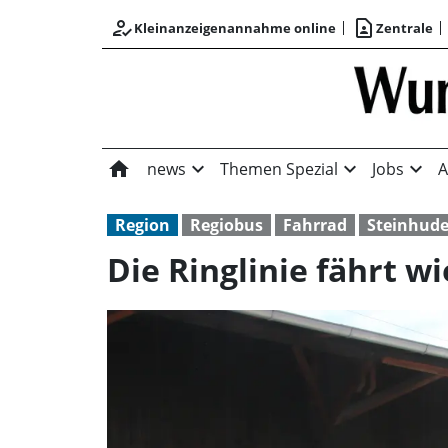
how_to_reg
contact_page
Kleinanzeigenannahme online
Zentrale
home
expand_more
expand_more
expand_more
news
Themen Spezial
Jobs
A
Region
Regiobus
Fahrrad
Steinhude
Die Ringlinie fährt w