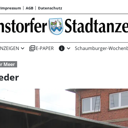
Impressum
AGB
Datenschutz
expand_more
picture_as_pdf
info
expand_more
NZEIGEN
E-PAPER
Schaumburger-Wochenb
r Meer
ieder