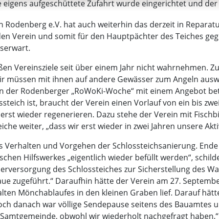
 eigens aufgeschüttete Zufahrt wurde eingerichtet und der B
 Rodenberg e.V. hat auch weiterhin das derzeit in Reparatu
den Verein und somit für den Hauptpächter des Teiches geg
serwart.
n Vereinsziele seit über einem Jahr nicht wahrnehmen. Zum
 Wir müssen mit ihnen auf andere Gewässer zum Angeln aus
 an der Rodenberger „RoWoKi-Woche“ mit einem Angebot bete
teich ist, braucht der Verein einen Vorlauf von ein bis zwei
rst wieder regenerieren. Dazu stehe der Verein mit Fischbi
he weiter, „dass wir erst wieder in zwei Jahren unsere Akti
s Verhalten und Vorgehen der Schlossteichsanierung. Ende
chen Hilfswerkes „eigentlich wieder befüllt werden“, schi
serversorgung des Schlossteiches zur Sicherstellung des W
ue zugeführt.“ Daraufhin hätte der Verein am 27. Septem
 alten Mönchablaufes in den kleinen Graben lief. Darauf hä
ch danach war völlige Sendepause seitens des Bauamtes un
er Samtgemeinde, obwohl wir wiederholt nachgefragt haben.“