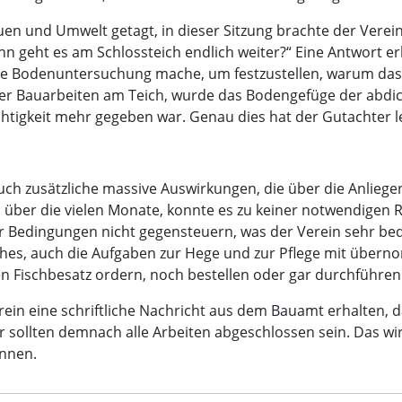
uen und Umwelt getagt, in dieser Sitzung brachte der Vere
nn geht es am Schlossteich endlich weiter?“ Eine Antwort erh
eine Bodenuntersuchung mache, um festzustellen, warum das
e der Bauarbeiten am Teich, wurde das Bodengefüge der ab
tigkeit mehr gegeben war. Genau dies hat der Gutachter letzt
uch zusätzliche massive Auswirkungen, die über die Anliege
 über die vielen Monate, konnte es zu keiner notwendigen
r Bedingungen nicht gegensteuern, was der Verein sehr bed
hes, auch die Aufgaben zur Hege und zur Pflege mit überno
n Fischbesatz ordern, noch bestellen oder gar durchführen
erein eine schriftliche Nachricht aus dem Bauamt erhalten,
r sollten demnach alle Arbeiten abgeschlossen sein. Das wir
nnen.