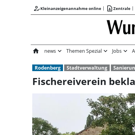
how_to_reg
contact_page
Kleinanzeigenannahme online
Zentrale
home
expand_more
expand_more
expand_more
news
Themen Spezial
Jobs
A
Rodenberg
Stadtverwaltung
Sanieru
Fischereiverein bekl