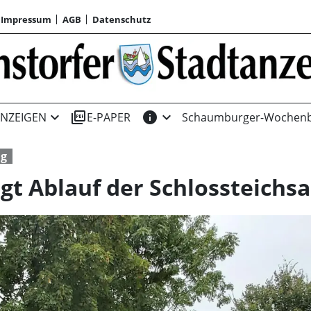
Impressum
AGB
Datenschutz
expand_more
picture_as_pdf
info
expand_more
NZEIGEN
E-PAPER
Schaumburger-Wochenb
ng
agt Ablauf der Schlossteichs