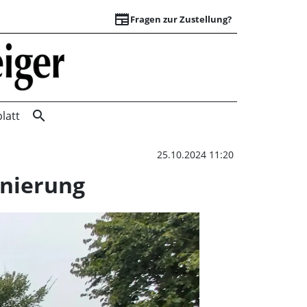
newspaper
Fragen zur Zustellung?
Fischereiverein be
search
latt
25.10.2024 11:20
anierung