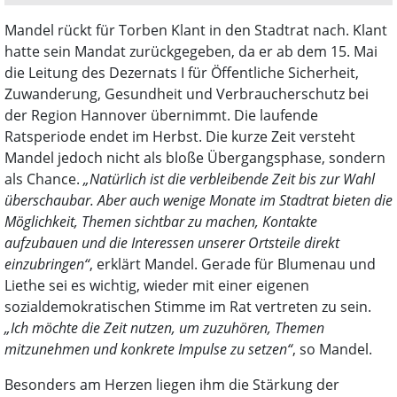
zwischen der Region Hannover und der Stadt
Wunstorf, die Förderung eines Familienzentrums, die
Mandel rückt für Torben Klant in den Stadtrat nach. Klant
Umwandlung der Grundschulen Bokeloh, Kolenfeld
hatte sein Mandat zurückgegeben, da er ab dem 15. Mai
und Oststadtschule in Ganztagsschulen, die
die Leitung des Dezernats I für Öffentliche Sicherheit,
Weiterentwicklung des geplanten Trimodalen
Zuwanderung, Gesundheit und Verbraucherschutz bei
Standortes unter Berücksichtigung einer alternativen
der Region Hannover übernimmt. Die laufende
Gleisplanung sowie ein Beschluss über eine
Ratsperiode endet im Herbst. Die kurze Zeit versteht
kommunale Förderrichtlinie für die Bezuschussung
Mandel jedoch nicht als bloße Übergangsphase, sondern
privater Modernisierungs- und
als Chance.
„Natürlich ist die verbleibende Zeit bis zur Wahl
Instandsetzungsmaßnahmen. Weiter geht es mit
überschaubar. Aber auch wenige Monate im Stadtrat bieten die
einem Antrag der Grünen zur Begrünung von
Möglichkeit, Themen sichtbar zu machen, Kontakte
Kreiseln. Zur Prüfung der Voraussetzungen für die
aufzubauen und die Interessen unserer Ortsteile direkt
Durchführung hybrider Sitzungen des Stadtrates
einzubringen“
, erklärt Mandel. Gerade für Blumenau und
sowie aller Ausschüsse liegt ein Antrag der Grünen
Liethe sei es wichtig, wieder mit einer eigenen
sowie Änderungsanträge der CDU und SPD vor. Der
sozialdemokratischen Stimme im Rat vertreten zu sein.
Punkt Einrichtung einer oder eines ehrenamtlichen
„Ich möchte die Zeit nutzen, um zuzuhören, Themen
Beauftragten für Menschen mit Behinderungen wird
mitzunehmen und konkrete Impulse zu setzen“
, so Mandel.
vertagt.
Besonders am Herzen liegen ihm die Stärkung der