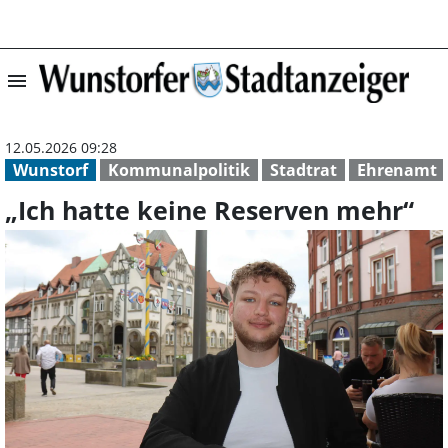
menu
„Ich hatte keine
12.05.2026 09:28
Wunstorf
Kommunalpolitik
Stadtrat
Ehrenamt
„Ich hatte keine Reserven mehr“