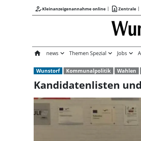
how_to_reg
contact_page
Kleinanzeigenannahme online
Zentrale
home
expand_more
expand_more
expand_more
news
Themen Spezial
Jobs
A
Wunstorf
Kommunalpolitik
Wahlen
Kandidatenlisten un