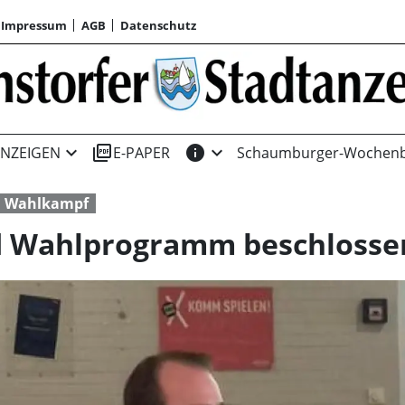
Impressum
AGB
Datenschutz
expand_more
picture_as_pdf
info
expand_more
NZEIGEN
E-PAPER
Schaumburger-Wochenb
Wahlkampf
d Wahlprogramm beschlosse