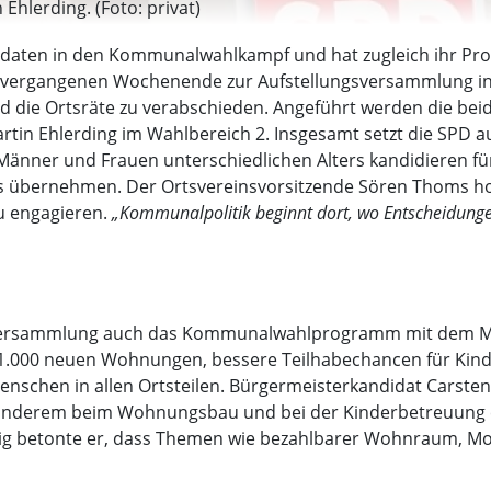
Ehlerding. (Foto: privat)
didaten in den Kommunalwahlkampf und hat zugleich ihr P
 vergangenen Wochenende zur Aufstellungsversammlung in
d die Ortsräte zu verabschieden. Angeführt werden die bei
artin Ehlerding im Wahlbereich 2. Insgesamt setzt die SPD 
nner und Frauen unterschiedlichen Alters kandidieren für
s übernehmen. Der Ortsvereinsvorsitzende Sören Thoms hob
zu engagieren.
„Kommunalpolitik beginnt dort, wo Entscheidung
Versammlung auch das Kommunalwahlprogramm mit dem Mot
n 1.000 neuen Wohnungen, bessere Teilhabechancen für Kind
nschen in allen Ortsteilen. Bürgermeisterkandidat Carsten P
r anderem beim Wohnungsbau und bei der Kinderbetreuung er
tig betonte er, dass Themen wie bezahlbarer Wohnraum, Mobi