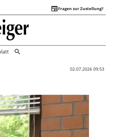
newspaper
Fragen zur Zustellung?
„Karussell dreht si
search
latt
02.07.2026 09:53