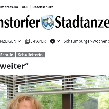
Impressum
AGB
Datenschutz
expand_more
picture_as_pdf
info
expand_more
NZEIGEN
E-PAPER
Schaumburger-Wochenb
Schule
Schulleiterin
 weiter“