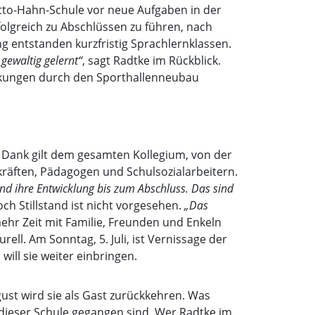
Otto-Hahn-Schule vor neue Aufgaben in der
folgreich zu Abschlüssen zu führen, nach
g entstanden kurzfristig Sprachlernklassen.
gewaltig gelernt“
, sagt Radtke im Rückblick.
ränkungen durch den Sporthallenneubau
hr Dank gilt dem gesamten Kollegium, von der
kräften, Pädagogen und Schulsozialarbeitern.
und ihre Entwicklung bis zum Abschluss. Das sind
ch Stillstand ist nicht vorgesehen.
„Das
mehr Zeit mit Familie, Freunden und Enkeln
urell. Am Sonntag, 5. Juli, ist Vernissage der
ill sie weiter einbringen.
ust wird sie als Gast zurückkehren. Was
n dieser Schule gegangen sind. Wer Radtke im