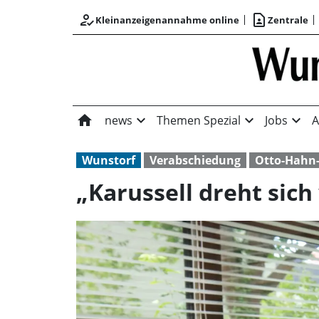
how_to_reg
contact_page
Kleinanzeigenannahme online
Zentrale
home
expand_more
expand_more
expand_more
news
Themen Spezial
Jobs
A
Wunstorf
Verabschiedung
Otto-Hahn-
„Karussell dreht sich