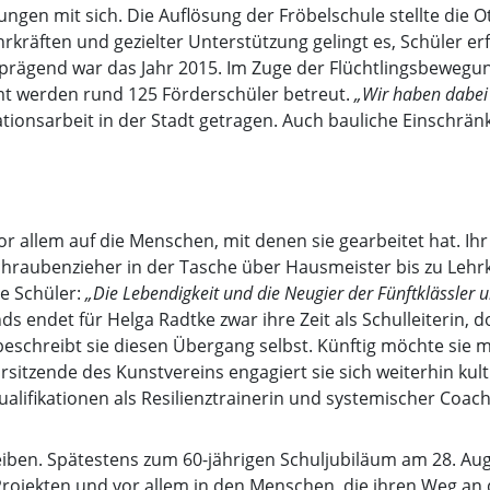
ngen mit sich. Die Auflösung der Fröbelschule stellte die 
rkräften und gezielter Unterstützung gelingt es, Schüler er
 prägend war das Jahr 2015. Im Zuge der Flüchtlingsbewegun
mt werden rund 125 Förderschüler betreut.
„Wir haben dabei 
rationsarbeit in der Stadt getragen. Auch bauliche Einsch
vor allem auf die Menschen, mit denen sie gearbeitet hat. I
chraubenzieher in der Tasche über Hausmeister bis zu Lehr
e Schüler:
„Die Lebendigkeit und die Neugier der Fünftklässler 
endet für Helga Radtke zwar ihre Zeit als Schulleiterin, do
 beschreibt sie diesen Übergang selbst. Künftig möchte sie 
Vorsitzende des Kunstvereins engagiert sie sich weiterhin kult
lifikationen als Resilienztrainerin und systemischer Coach w
iben. Spätestens zum 60-jährigen Schuljubiläum am 28. Aug
, Projekten und vor allem in den Menschen, die ihren Weg a