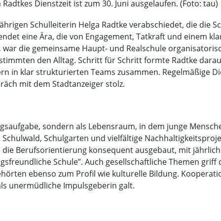
Radtkes Dienstzeit ist zum 30. Juni ausgelaufen. (Foto: tau)
jährigen Schulleiterin Helga Radtke verabschiedet, die die 
endet eine Ära, die von Engagement, Tatkraft und einem klar
hm, war die gemeinsame Haupt- und Realschule organisato
timmten den Alltag. Schritt für Schritt formte Radtke darau
tern in klar strukturierten Teams zusammen. Regelmäßige 
präch mit dem Stadtanzeiger stolz.
ngsaufgabe, sondern als Lebensraum, in dem junge Menschen
Schulwald, Schulgarten und vielfältige Nachhaltigkeitsproj
e die Berufsorientierung konsequent ausgebaut, mit jährli
sfreundliche Schule”. Auch gesellschaftliche Themen griff di
gehörten ebenso zum Profil wie kulturelle Bildung. Kooperat
 als unermüdliche Impulsgeberin galt.