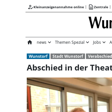
how_to_reg
contact_page
Kleinanzeigenannahme online
Zentrale
home
expand_more
expand_more
expand_more
news
Themen Spezial
Jobs
A
Wunstorf
Stadt Wunstorf
Verabschie
Abschied in der Thea