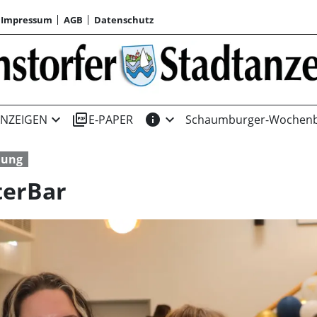
Impressum
AGB
Datenschutz
expand_more
picture_as_pdf
info
expand_more
NZEIGEN
E-PAPER
Schaumburger-Wochenb
dung
terBar