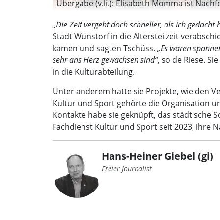
Übergabe (v.li.): Elisabeth Momma ist Nachf
„Die Zeit vergeht doch schneller, als ich gedacht 
Stadt Wunstorf in die Altersteilzeit verabsc
kamen und sagten Tschüss.
„Es waren spannen
sehr ans Herz gewachsen sind“
, so de Riese. Si
in die Kulturabteilung.
Unter anderem hatte sie Projekte, wie den Ve
Kultur und Sport gehörte die Organisation un
Kontakte habe sie geknüpft, das städtische S
Fachdienst Kultur und Sport seit 2023, ihre 
Hans-Heiner Giebel (gi)
Freier Journalist