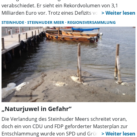
verabschiedet. Er sieht ein Rekordvolumen von 3,1
Milliarden Euro vor. Trotz eines Defizits von 210 Millionen
Euro sind weiterhin Investitionen in Gesundheit, Bildung,
STEINHUDE
STEINHUDER MEER
REGIONSVERSAMMLUNG
Verkehr und Klimaschutz geplant. Die rot-grüne Mehrheit
trägt das Zahlenwerk mit, die Opposition warnt vor einer
„finanziellen Sackgasse”.
„Naturjuwel in Gefahr”
Die Verlandung des Steinhuder Meers schreitet voran,
doch ein von CDU und FDP geforderter Masterplan zur
Entschlammung wurde von SPD und Grünen in der