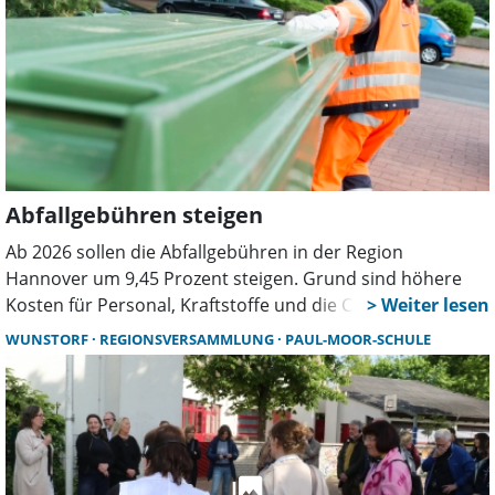
Abfallgebühren steigen
Ab 2026 sollen die Abfallgebühren in der Region
Hannover um 9,45 Prozent steigen. Grund sind höhere
Kosten für Personal, Kraftstoffe und die CO2-Steuer. Für
Bioabfall bleibe die Gebühr nahezu unverändert. Wenn
WUNSTORF
REGIONSVERSAMMLUNG
PAUL-MOOR-SCHULE
alle Beschlüsse vorliegen, gelten die neuen Sätze dann für
den Zeitraum 2026/2027.