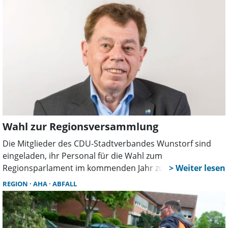
gewählt.
Wahl zur Regionsversammlung
Die Mitglieder des CDU-Stadtverbandes Wunstorf sind
eingeladen, ihr Personal für die Wahl zum
Regionsparlament im kommenden Jahr zu wählen. Die
Wahl findet am 19. November, um 19.30 Uhr im Hofladen
REGION
AHA
ABFALL
und Café „Wegener´s Hof“ in Liethe statt.