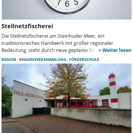
Stellnetzfischerei
Die Stellnetzfischerei am Steinhuder Meer, ein
traditionsreiches Handwerk mit großer regionaler
Bedeutung, steht durch neue geplante Regelungen der
Region Hannover vor existenziellen Herausforderungen.
REGION
REGIONSVERSAMMLUNG
FÖRDERSCHULE
Der FDP-Regionsabgeordnete Daniel Farnung fordert
daher eine Überprüfung.