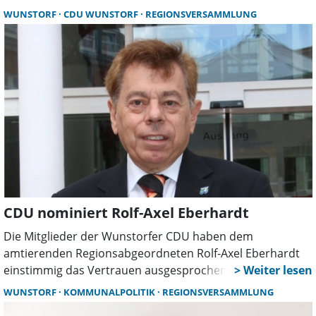
Regionsversammlung abgelehnt. Kritiker warnen vor
WUNSTORF
CDU WUNSTORF
REGIONSVERSAMMLUNG
ökologischen Schäden und negativen Folgen für
Tourismus und Wirtschaft.
CDU nominiert Rolf-Axel Eberhardt
Die Mitglieder der Wunstorfer CDU haben dem
amtierenden Regionsabgeordneten Rolf-Axel Eberhardt
einstimmig das Vertrauen ausgesprochen und ihn
während der Mitgliederversammlung zum
WUNSTORF
KOMMUNALPOLITIK
REGIONSVERSAMMLUNG
Spitzenkandidaten für die Wahl zur Regionsversammlung