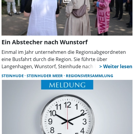
Ein Abstecher nach Wunstorf
Einmal im Jahr unternehmen die Regionsabgeordneten
eine Busfahrt durch die Region. Sie führte über
Langenhagen, Wunstorf, Steinhude nach Barsinghausen.
Besichtigt wurde in Wunstorf der Neubau der
STEINHUDE
STEINHUDER MEER
REGIONSVERSAMMLUNG
Jugendpsychiatrie des Klinikum Hannover und die Paul-
Moor-Schule.