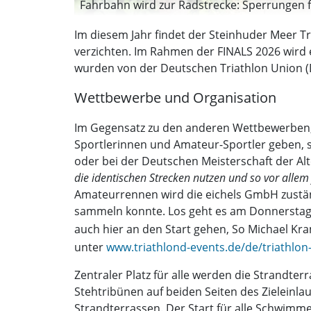
Fahrbahn wird zur Radstrecke: Sperrungen fü
Im diesem Jahr findet der Steinhuder Meer T
verzichten. Im Rahmen der FINALS 2026 wird
wurden von der Deutschen Triathlon Union (D
Wettbewerbe und Organisation
Im Gegensatz zu den anderen Wettbewerben, 
Sportlerinnen und Amateur-Sportler geben, 
oder bei der Deutschen Meisterschaft der Al
die identischen Strecken nutzen und so vor allem
Amateurrennen wird die eichels GmbH zustän
sammeln konnte. Los geht es am Donnerstag, 
auch hier an den Start gehen, So Michael Kr
unter
www.triathlond-events.de/de/triathlo
Zentraler Platz für alle werden die Strandter
Stehtribünen auf beiden Seiten des Zieleinla
Strandterrassen. Der Start für alle Schwimme