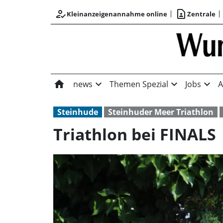
how_to_reg
contact_page
Kleinanzeigenannahme online
Zentrale
home
expand_more
expand_more
expand_more
news
Themen Spezial
Jobs
A
Steinhude
Steinhuder Meer Triathlon
Triathlon bei FINALS