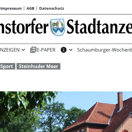
Impressum
AGB
Datenschutz
expand_more
picture_as_pdf
info
expand_more
NZEIGEN
E-PAPER
Schaumburger-Wochenb
Sport
Steinhuder Meer