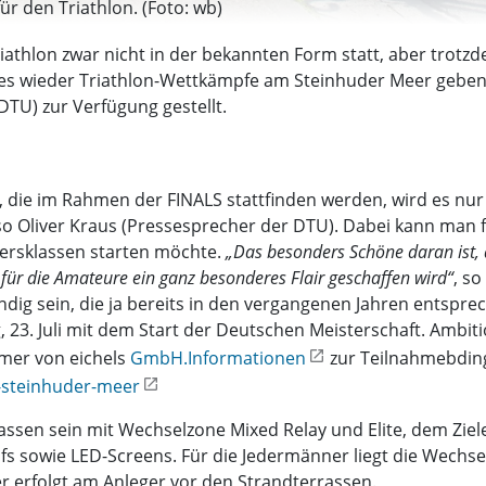
r den Triathlon. (Foto: wb)
riathlon zwar nicht in der bekannten Form statt, aber tro
 es wieder Triathlon-Wettkämpfe am Steinhuder Meer geben.
TU) zur Verfügung gestellt.
die im Rahmen der FINALS stattfinden werden, wird es nur 
so Oliver Kraus (Pressesprecher der DTU). Dabei kann man 
tersklassen starten möchte.
„Das besonders Schöne daran ist, 
 für die Amateure ein ganz besonderes Flair geschaffen wird“
, s
dig sein, die ja bereits in den vergangenen Jahren entsp
23. Juli mit dem Start der Deutschen Meisterschaft. Ambiti
amer von eichels
GmbH.Informationen
zur Teilnahmebdin
n-steinhuder-meer
rassen sein mit Wechselzone Mixed Relay und Elite, dem Ziele
ufs sowie LED-Screens. Für die Jedermänner liegt die Wechs
r erfolgt am Anleger vor den Strandterrassen.