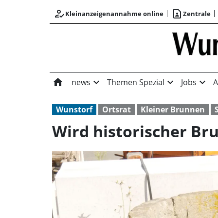
how_to_reg
contact_page
Kleinanzeigenannahme online
Zentrale
home
expand_more
expand_more
expand_more
news
Themen Spezial
Jobs
A
Wunstorf
Ortsrat
Kleiner Brunnen
Wird historischer Br