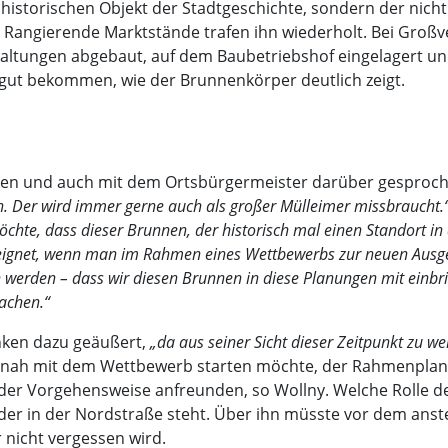
m historischen Objekt der Stadtgeschichte, sondern der ni
Rangierende Marktstände trafen ihn wiederholt. Bei Großve
ltungen abgebaut, auf dem Baubetriebshof eingelagert un
t gut bekommen, wie der Brunnenkörper deutlich zeigt.
men und auch mit dem Ortsbürgermeister darüber gesproche
. Der wird immer gerne auch als großer Mülleimer missbraucht.
hte, dass dieser Brunnen, der historisch mal einen Standort in
ignet, wenn man im Rahmen eines Wettbewerbs zur neuen Ausgest
n werden – dass wir diesen Brunnen in diese Planungen mit einbring
achen.“
nken dazu geäußert,
„da aus seiner Sicht dieser Zeitpunkt zu weit
eitnah mit dem Wettbewerb starten möchte, der Rahmenplan
der Vorgehensweise anfreunden, so Wollny. Welche Rolle der
 der in der Nordstraße steht. Über ihn müsste vor dem ans
 nicht vergessen wird.