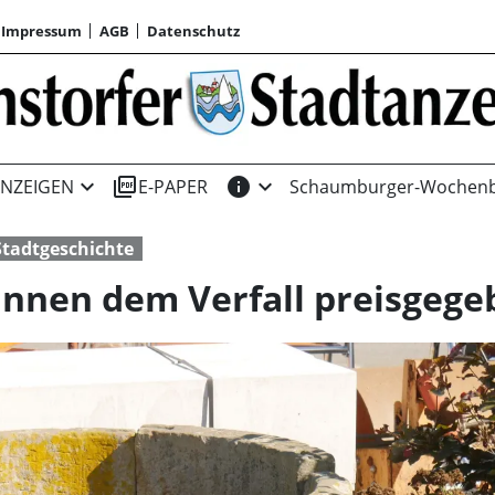
Impressum
AGB
Datenschutz
expand_more
picture_as_pdf
info
expand_more
NZEIGEN
E-PAPER
Schaumburger-Wochenb
Stadtgeschichte
unnen dem Verfall preisgege