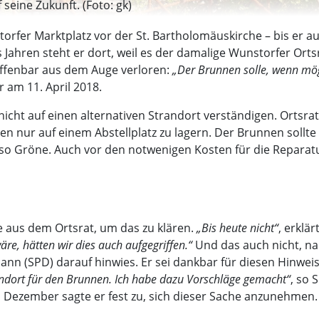
seine Zukunft. (Foto: gk)
orfer Marktplatz vor der St. Bartholomäuskirche – bis er
Jahren steht er dort, weil es der damalige Wunstorfer Ortsr
offenbar aus dem Auge verloren:
„Der Brunnen solle, wenn mög
r am 11. April 2018.
nicht auf einen alternativen Strandort verständigen. Ortsr
 nur auf einem Abstellplatz zu lagern. Der Brunnen sollte 
t, so Gröne. Auch vor den notwenigen Kosten für die Repara
ive aus dem Ortsrat, um das zu klären.
„Bis heute nicht“
, erklä
re, hätten wir dies auch aufgegriffen.“
Und das auch nicht, na
n (SPD) darauf hinwies. Er sei dankbar für diesen Hinwei
andort für den Brunnen. Ich habe dazu Vorschläge gemacht“
, so 
zember sagte er fest zu, sich dieser Sache anzunehmen. E