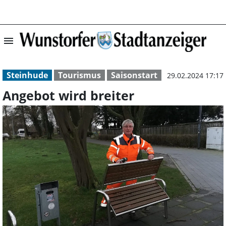
menu
Angebot wird bre
Steinhude
Tourismus
Saisonstart
29.02.2024 17:17
Angebot wird breiter