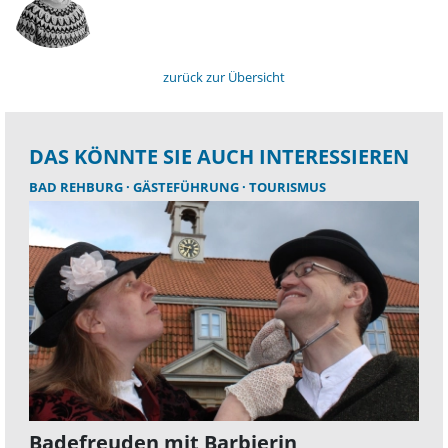
zurück zur Übersicht
DAS KÖNNTE SIE AUCH INTERESSIEREN
BAD REHBURG
GÄSTEFÜHRUNG
TOURISMUS
Badefreuden mit Barbierin