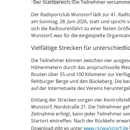
Der Startbereich: Die Teilnehmer versammel
Der Radsportclub Wunstorf lädt zur 41. Radt
am Sonntag, 28. Juni 2026, statt und spricht 
sich die Radtourenfahrt zu einer festen Größ
Wunstorf, was für die eingespielte Organisat
Vielfältige Strecken für unterschied
Die Teilnehmer können zwischen vier ausgesch
Höhenmetern durch das anspruchsvolle Weserb
Routen über 55 und 100 Kilometer zur Verfü
Rehburger Berge und den Bückeberg. Die beid
auf der Internetseite des Vereins herunterg
Entlang der Strecken sorgen vier Kontrollst
Wunstorf, Nordstraße 21. Die Teilnehmer gehen
Zeitnahme erfolgt, kann jeder Teilnehmer sei
Startort eintreffen. Nach der Rückkehr erwa
Download gibt es unter
www.rscwunstorf.de