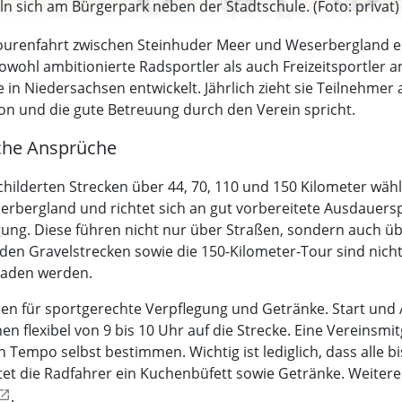
n sich am Bürgerpark neben der Stadtschule. (Foto: privat)
ourenfahrt zwischen Steinhuder Meer und Weserbergland ein
sowohl ambitionierte Radsportler als auch Freizeitsportler 
e in Niedersachsen entwickelt. Jährlich zieht sie Teilneh
ion und die gute Betreuung durch den Verein spricht.
liche Ansprüche
ilderten Strecken über 44, 70, 110 und 150 Kilometer wähle
ergland und richtet sich an gut vorbereitete Ausdauerspor
gung. Diese führen nicht nur über Straßen, sondern auch ü
en Gravelstrecken sowie die 150-Kilometer-Tour sind nicht
eladen werden.
ellen für sportgerechte Verpflegung und Getränke. Start un
 flexibel von 9 bis 10 Uhr auf die Strecke. Eine Vereinsmitgl
n Tempo selbst bestimmen. Wichtig ist lediglich, dass alle
rtet die Radfahrer ein Kuchenbüfett sowie Getränke. Weiter
.