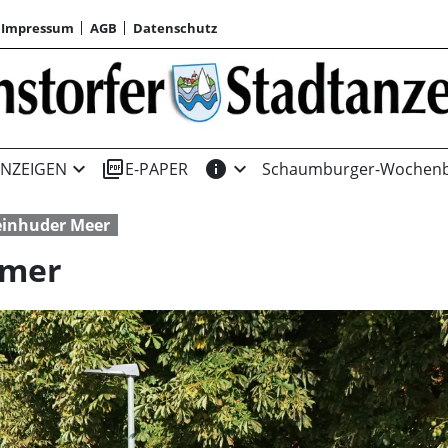
Impressum
AGB
Datenschutz
expand_more
picture_as_pdf
info
expand_more
NZEIGEN
E-PAPER
Schaumburger-Wochenb
einhuder Meer
mmer