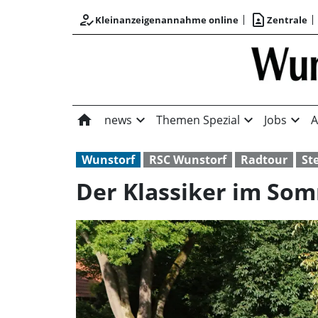
how_to_reg
contact_page
Kleinanzeigenannahme online
Zentrale
home
expand_more
expand_more
expand_more
news
Themen Spezial
Jobs
A
Wunstorf
RSC Wunstorf
Radtour
St
Der Klassiker im So