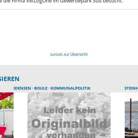
de die Firma VetLogOne im Gewerbepark Süd besucht.
zurück zur Übersicht
SIEREN
IDENSEN
BOULE
KOMMUNALPOLITIK
STEIN