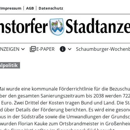
Impressum
AGB
Datenschutz
expand_more
picture_as_pdf
info
expand_more
NZEIGEN
E-PAPER
Schaumburger-Wochenb
politik
Mai wurde eine kommunale Förderrichtlinie für die Bezusch
 den gesamten Sanierungszeitraum bis 2038 werden 722.00
 Euro. Zwei Drittel der Kosten tragen Bund und Land. Die S
d über Details der Förderung berichten. Es wird eine geso
us in der Südstraße sowie die Umwandlungen der Grundsch
 wurden Florian Kauke zum Ortsbrandmeister in Großenhei