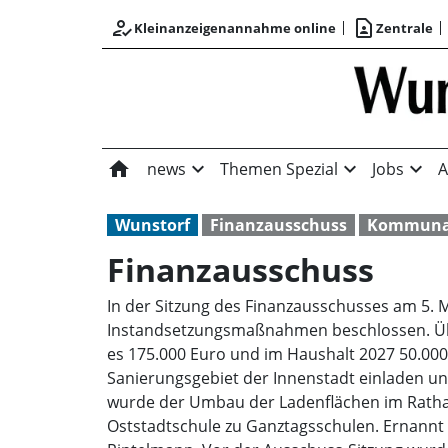
how_to_reg
contact_page
Kleinanzeigenannahme online
Zentrale
home
expand_more
expand_more
expand_more
news
Themen Spezial
Jobs
A
Wunstorf
Finanzausschuss
Kommunal
Finanzausschuss
In der Sitzung des Finanzausschusses am 5. 
Instandsetzungsmaßnahmen beschlossen. Über
es 175.000 Euro und im Haushalt 2027 50.000
Sanierungsgebiet der Innenstadt einladen un
wurde der Umbau der Ladenflächen im Ratha
Oststadtschule zu Ganztagsschulen. Ernannt