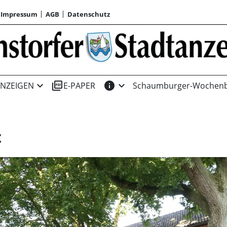
Impressum
AGB
Datenschutz
expand_more
picture_as_pdf
info
expand_more
NZEIGEN
E-PAPER
Schaumburger-Wochenb
t