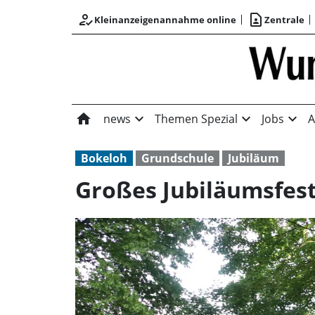
how_to_reg
contact_page
Kleinanzeigenannahme online
Zentrale
home
expand_more
expand_more
expand_more
news
Themen Spezial
Jobs
A
Bokeloh
Grundschule
Jubiläum
Großes Jubiläumsfes