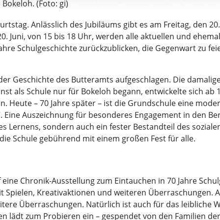
Bokeloh. (Foto: gi)
urtstag. Anlässlich des Jubiläums gibt es am Freitag, den 2
. Juni, von 15 bis 18 Uhr, werden alle aktuellen und ehemal
ahre Schulgeschichte zurückzublicken, die Gegenwart zu feie
n der Geschichte des Butteramts aufgeschlagen. Die damalig
inst als Schule nur für Bokeloh begann, entwickelte sich a
 Heute – 70 Jahre später – ist die Grundschule eine mode
“. Eine Auszeichnung für besonderes Engagement in den Be
 des Lernens, sondern auch ein fester Bestandteil des sozi
die Schule gebührend mit einem großen Fest für alle.
eine Chronik-Ausstellung zum Eintauchen in 70 Jahre Schul
it Spielen, Kreativaktionen und weiteren Überraschungen. 
tere Überraschungen. Natürlich ist auch für das leibliche W
en lädt zum Probieren ein – gespendet von den Familien der 