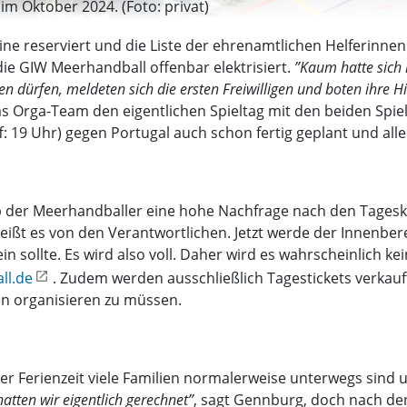
im Oktober 2024. (Foto: privat)
hine reserviert und die Liste der ehrenamtlichen Helferinne
ie GIW Meerhandball offenbar elektrisiert.
”Kaum hatte sich
 dürfen, meldeten sich die ersten Freiwilligen und boten ihre Hi
s Orga-Team den eigentlichen Spieltag mit den beiden Spi
f: 19 Uhr) gegen Portugal auch schon fertig geplant und alle
op der Meerhandballer eine hohe Nachfrage nach den Tageska
heißt es von den Verantwortlichen. Jetzt werde der Innenbere
n sollte. Es wird also voll. Daher wird es wahrscheinlich ke
ll.de
. Zudem werden ausschließlich Tagestickets verkauft
en organisieren zu müssen.
er Ferienzeit viele Familien normalerweise unterwegs sind
atten wir eigentlich gerechnet”
, sagt Gennburg, doch nach de