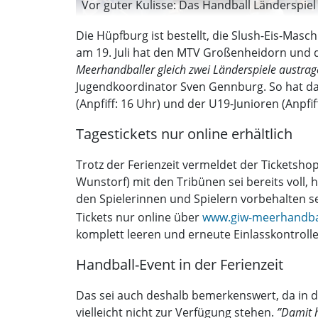
Vor guter Kulisse: Das Handball Länderspiel 
Die Hüpfburg ist bestellt, die Slush-Eis-Masc
am 19. Juli hat den MTV Großenheidorn und d
Meerhandballer gleich zwei Länderspiele austragen
Jugendkoordinator Sven Gennburg. So hat da
(Anpfiff: 16 Uhr) und der U19-Junioren (Anpfif
Tagestickets nur online erhältlich
Trotz der Ferienzeit vermeldet der Ticketsh
Wunstorf) mit den Tribünen sei bereits voll, 
den Spielerinnen und Spielern vorbehalten sei
Tickets nur online über
www.giw-meerhandba
komplett leeren und erneute Einlasskontroll
Handball-Event in der Ferienzeit
Das sei auch deshalb bemerkenswert, da in d
vielleicht nicht zur Verfügung stehen.
”Damit h