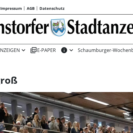
Impressum
AGB
Datenschutz
expand_more
picture_as_pdf
info
expand_more
NZEIGEN
E-PAPER
Schaumburger-Wochenb
groß