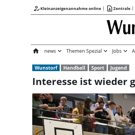
how_to_reg
contact_page
Kleinanzeigenannahme online
Zentrale
home
expand_more
expand_more
expand_more
news
Themen Spezial
Jobs
A
Wunstorf
Handball
Sport
Jugend
Interesse ist wieder 