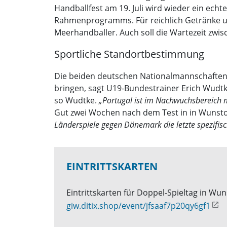
Handballfest am 19. Juli wird wieder ein ech
Rahmenprogramms. Für reichlich Getränke und 
Meerhandballer. Auch soll die Wartezeit zwi
Sportliche Standortbestimmung
Die beiden deutschen Nationalmannschaften w
bringen, sagt U19-Bundestrainer Erich Wudt
so Wudtke.
„Portugal ist im Nachwuchsbereich mi
Gut zwei Wochen nach dem Test in in Wunsto
Länderspiele gegen Dänemark die letzte spezifis
EINTRITTSKARTEN
Eintrittskarten für Doppel-Spieltag in Wu
giw.ditix.shop/event/jfsaaf7p20qy6gf1