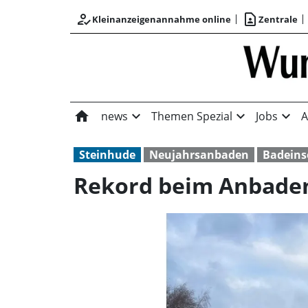
how_to_reg
contact_page
Kleinanzeigenannahme online
Zentrale
home
expand_more
expand_more
expand_more
news
Themen Spezial
Jobs
A
Steinhude
Neujahrsanbaden
Badeins
Rekord beim Anbaden