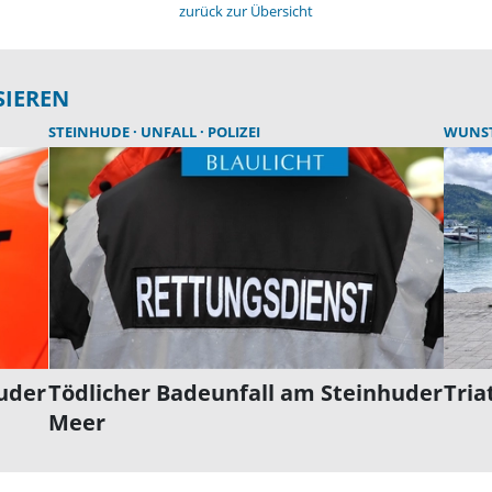
zurück zur Übersicht
SIEREN
STEINHUDE
UNFALL
POLIZEI
WUNS
uder
Tödlicher Badeunfall am Steinhuder
Tria
Meer