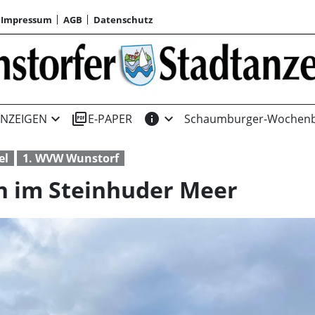
Impressum
AGB
Datenschutz
expand_more
picture_as_pdf
info
expand_more
NZEIGEN
E-PAPER
Schaumburger-Wochenb
el
1. WVW Wunstorf
 im Steinhuder Meer